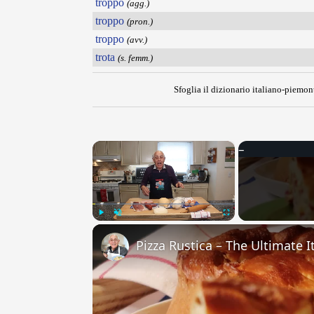
troppo
(agg.)
troppo
(pron.)
troppo
(avv.)
trota
(s. femm.)
Sfoglia il dizionario italiano-piemont
×
Play
Unmute
Fullscreen
Pizza Rustica – The Ultimate It