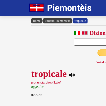
Piemontèis
Home
›
Italiano-Piemontese
›
tropicale
Dizion
Vai al 
tropicale
pronuncia: /tropiˈkale/
aggettivo
tropical