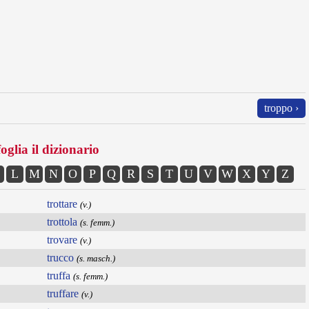
troppo ›
oglia il dizionario
L
M
N
O
P
Q
R
S
T
U
V
W
X
Y
Z
trottare
(v.)
trottola
(s. femm.)
trovare
(v.)
trucco
(s. masch.)
truffa
(s. femm.)
truffare
(v.)