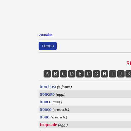
permalink
‹ trono
Sf
A
B
C
D
E
F
G
H
I
J
K
trombosi
(s. femm.)
troncato
(agg.)
tronco
(agg.)
tronco
(s. masch.)
trono
(s. masch.)
tropicale
(agg.)