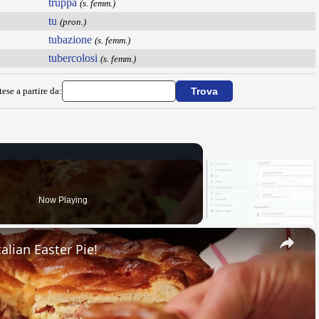
truppa
(s. femm.)
tu
(pron.)
tubazione
(s. femm.)
tubercolosi
(s. femm.)
ese a partire da:
Now Playing
×
alian Easter Pie!