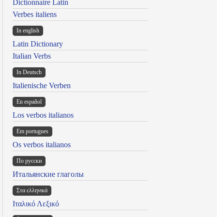
Dictionnaire Latin
Verbes italiens
In english
Latin Dictionary
Italian Verbs
In Deutsch
Italienische Verben
En español
Los verbos italianos
Em portugues
Os verbos italianos
По русски
Итальянские глаголы
Στα ελληνικά
Ιταλικό Λεξικό