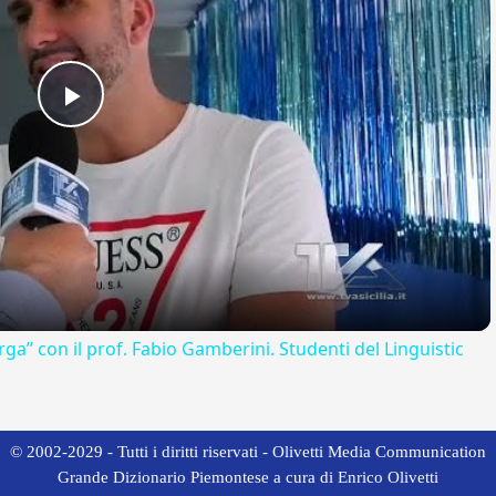
Play
Video
rga” con il prof. Fabio Gamberini. Studenti del Linguistic
© 2002-2029 - Tutti i diritti riservati - Olivetti Media Communication
Grande Dizionario Piemontese a cura di Enrico Olivetti