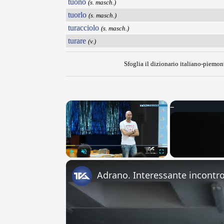
tuono
(s. masch.)
tuorlo
(s. masch.)
turacciolo
(s. masch.)
turare
(v.)
Sfoglia il dizionario italiano-piemont
×
Play
Unmute
Fullscreen