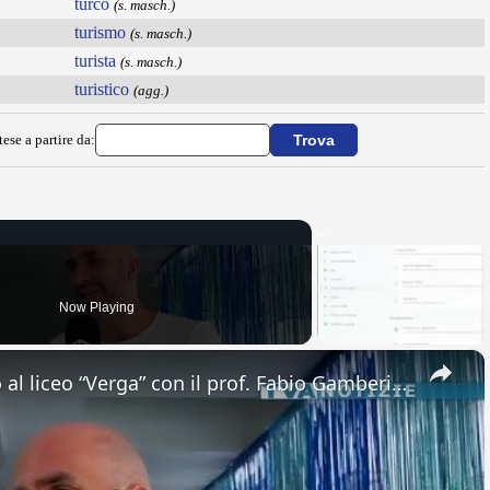
turco
(s. masch.)
turismo
(s. masch.)
turista
(s. masch.)
turistico
(agg.)
ese a partire da:
Now Playing
×
Adrano. Interessante incontro al liceo “Verga” con il prof. Fabio Gamberini. Studenti del Linguistic