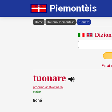
Piemontèis
Home
›
Italiano-Piemontese
›
tuonare
Dizion
Vai al 
tuonare
pronuncia: /twoˈnare/
verbo
troné