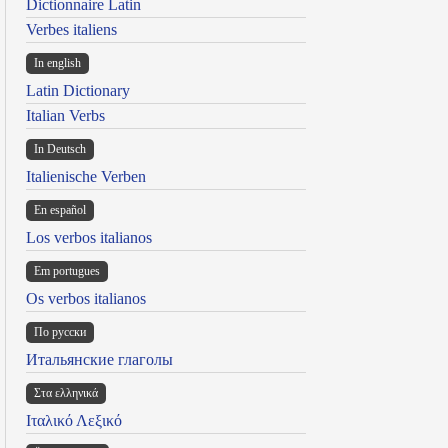
Dictionnaire Latin
Verbes italiens
In english
Latin Dictionary
Italian Verbs
In Deutsch
Italienische Verben
En español
Los verbos italianos
Em portugues
Os verbos italianos
По русски
Итальянские глаголы
Στα ελληνικά
Ιταλικό Λεξικό