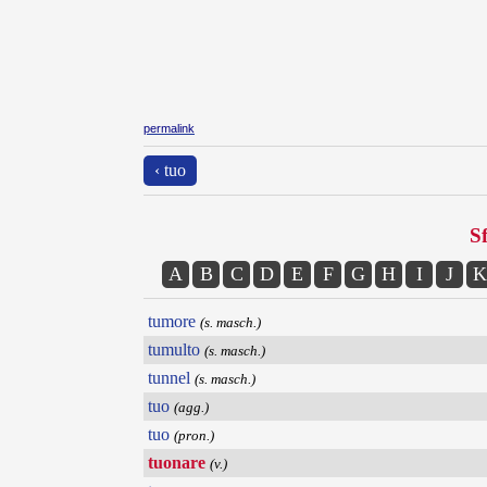
permalink
‹ tuo
Sf
A
B
C
D
E
F
G
H
I
J
K
tumore
(s. masch.)
tumulto
(s. masch.)
tunnel
(s. masch.)
tuo
(agg.)
tuo
(pron.)
tuonare
(v.)