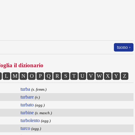
tuono ›
oglia il dizionario
L
M
N
O
P
Q
R
S
T
U
V
W
X
Y
Z
turba
(s. femm.)
turbare
(v.)
turbato
(agg.)
turbine
(s. masch.)
turbolento
(agg.)
turco
(agg.)