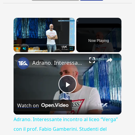
×
Now Playing
×
Play
Unmute
Fullscreen
Adrano. Interessante incontro al liceo “Verga” con il prof. Fabio Gamberini. Studenti del Linguistic
Play
Watch on
Video
Adrano. Interessante incontro al liceo “Verga”
con il prof. Fabio Gamberini. Studenti del