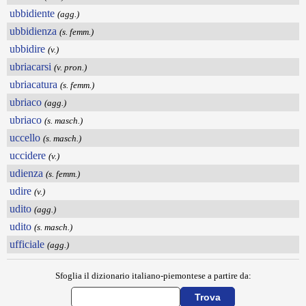
ubbidiente
(agg.)
ubbidienza
(s. femm.)
ubbidire
(v.)
ubriacarsi
(v. pron.)
ubriacatura
(s. femm.)
ubriaco
(agg.)
ubriaco
(s. masch.)
uccello
(s. masch.)
uccidere
(v.)
udienza
(s. femm.)
udire
(v.)
udito
(agg.)
udito
(s. masch.)
ufficiale
(agg.)
Sfoglia il dizionario italiano-piemontese a partire da: