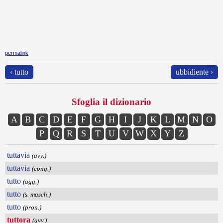
permalink
‹ tutto
ubbidiente ›
Sfoglia il dizionario
A
B
C
D
E
F
G
H
I
J
K
L
M
N
O
P
Q
R
S
T
U
V
W
X
Y
Z
tuttavia
(avv.)
tuttavia
(cong.)
tutto
(agg.)
tutto
(s. masch.)
tutto
(pron.)
tuttora
(avv.)