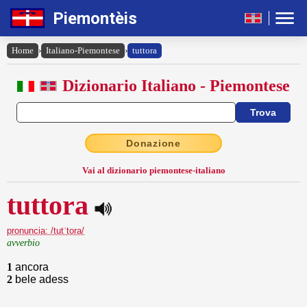
Piemontèis
Home
›
Italiano-Piemontese
›
tuttora
Dizionario Italiano - Piemontese
Donazione
Vai al dizionario piemontese-italiano
tuttora
pronuncia: /tutˈtora/
avverbio
1
ancora
2
bele adess