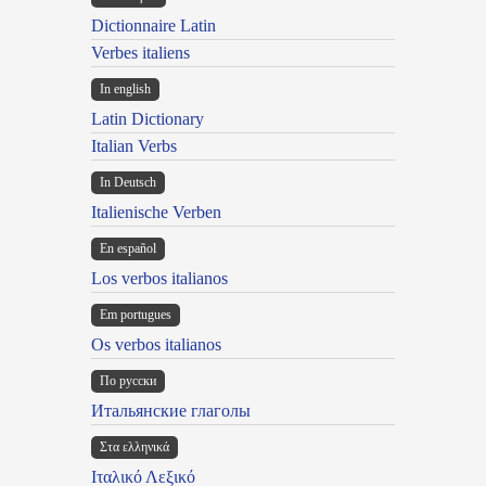
Dictionnaire Latin
Verbes italiens
In english
Latin Dictionary
Italian Verbs
In Deutsch
Italienische Verben
En español
Los verbos italianos
Em portugues
Os verbos italianos
По русски
Итальянские глаголы
Στα ελληνικά
Ιταλικό Λεξικό