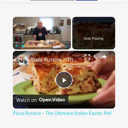
×
Now Playing
×
Play
Unmute
Fullscreen
Pizza Rustica – The Ultimate Italian Easter Pie!
Play
Watch on
Video
Pizza Rustica – The Ultimate Italian Easter Pie!