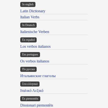
In english
Latin Dictionary
Italian Verbs
In Deutsch
Italienische Verben
En español
Los verbos italianos
Em portugues
Os verbos italianos
По русски
Итальянские глаголы
Στα ελληνικά
Ιταλικό Λεξικό
Ën piemontèis
Dissionari piemontèis