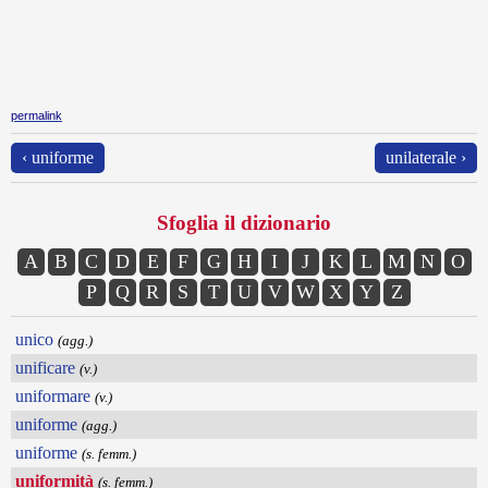
permalink
‹ uniforme
unilaterale ›
Sfoglia il dizionario
A
B
C
D
E
F
G
H
I
J
K
L
M
N
O
P
Q
R
S
T
U
V
W
X
Y
Z
unico
(agg.)
unificare
(v.)
uniformare
(v.)
uniforme
(agg.)
uniforme
(s. femm.)
uniformità
(s. femm.)