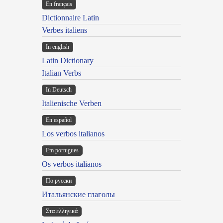
En français
Dictionnaire Latin
Verbes italiens
In english
Latin Dictionary
Italian Verbs
In Deutsch
Italienische Verben
En español
Los verbos italianos
Em portugues
Os verbos italianos
По русски
Итальянские глаголы
Στα ελληνικά