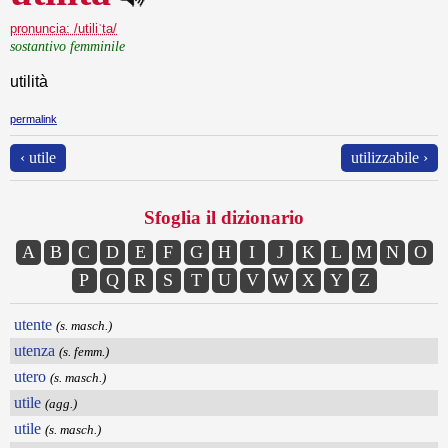
pronuncia: /utiliˈta/
sostantivo femminile
utilità
permalink
‹ utile
utilizzabile ›
Sfoglia il dizionario
A
B
C
D
E
F
G
H
I
J
K
L
M
N
O
P
Q
R
S
T
U
V
W
X
Y
Z
utente
(s. masch.)
utenza
(s. femm.)
utero
(s. masch.)
utile
(agg.)
utile
(s. masch.)