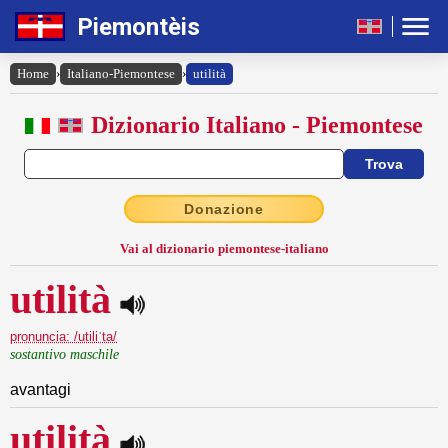
Piemontèis
Home
›
Italiano-Piemontese
›
utilità
Dizionario Italiano - Piemontese
Donazione
Vai al dizionario piemontese-italiano
utilità
pronuncia: /utiliˈta/
sostantivo maschile
avantagi
utilità