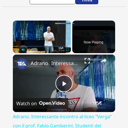
×
Now Playing
×
Play
Unmute
Fullscreen
Adrano. Interessante incontro al liceo “Verga” con il prof. Fabio Gamberini. Studenti del Linguistic
Play
Watch on
Video
Adrano. Interessante incontro al liceo “Verga”
con il prof. Fabio Gamberini. Studenti del