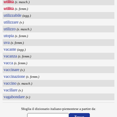
utilità
(s. masch.)
utilità
(s. femm.)
utilizzabile
(agg.)
utilizzare
(v.)
utilizzo
(s. masch.)
utopia
(s. femm.)
uva
(s. femm.)
vacante
(agg.)
vacanza
(s. femm.)
vacca
(s. femm.)
vaccinare
(v.)
vaccinazione
(s. femm.)
vaccino
(s. masch.)
vacillare
(v.)
vagabondare
(v.)
Sfoglia il dizionario italiano-piemontese a partire da: