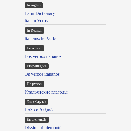
In english
Latin Dictionary
Italian Verbs
In Deutsch
Italienische Verben
En español
Los verbos italianos
Em portugues
Os verbos italianos
По русски
Итальянские глаголы
Στα ελληνικά
Ιταλικό Λεξικό
Ën piemontèis
Dissionari piemontèis