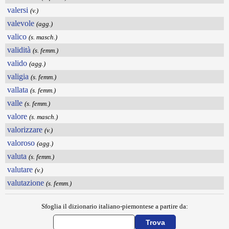
valersi
(v.)
valevole
(agg.)
valico
(s. masch.)
validità
(s. femm.)
valido
(agg.)
valigia
(s. femm.)
vallata
(s. femm.)
valle
(s. femm.)
valore
(s. masch.)
valorizzare
(v.)
valoroso
(agg.)
valuta
(s. femm.)
valutare
(v.)
valutazione
(s. femm.)
Sfoglia il dizionario italiano-piemontese a partire da: