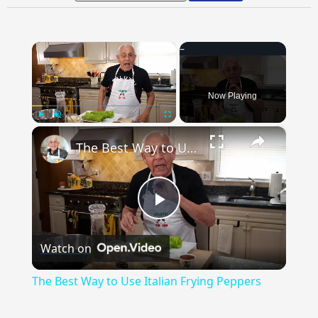
×
Now Playing
×
Play
Unmute
Fullscreen
The Best Way to Use Italian Frying Peppers
Play
Watch on
Video
The Best Way to Use Italian Frying Peppers