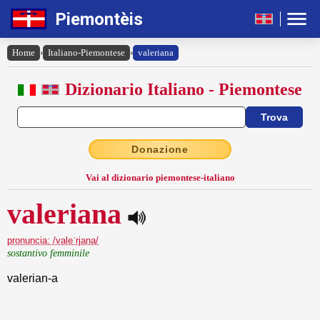
Piemontèis
Home
›
Italiano-Piemontese
›
valeriana
Dizionario Italiano - Piemontese
Donazione
Vai al dizionario piemontese-italiano
valeriana
pronuncia: /valeˈrjana/
sostantivo femminile
valerian-a