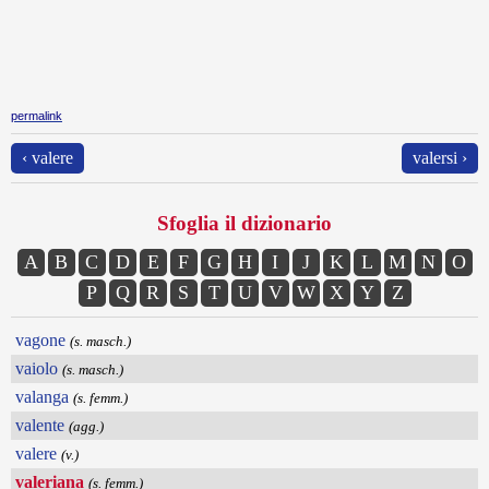
permalink
‹ valere
valersi ›
Sfoglia il dizionario
A
B
C
D
E
F
G
H
I
J
K
L
M
N
O
P
Q
R
S
T
U
V
W
X
Y
Z
vagone
(s. masch.)
vaiolo
(s. masch.)
valanga
(s. femm.)
valente
(agg.)
valere
(v.)
valeriana
(s. femm.)