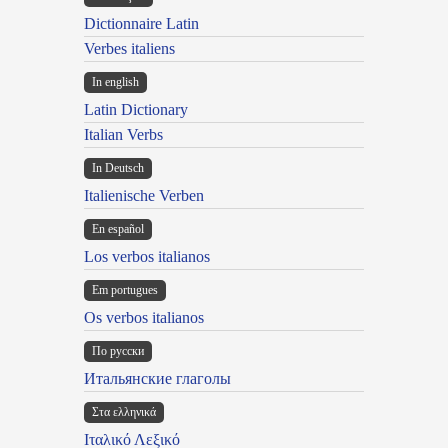
Dictionnaire Latin
Verbes italiens
In english
Latin Dictionary
Italian Verbs
In Deutsch
Italienische Verben
En español
Los verbos italianos
Em portugues
Os verbos italianos
По русски
Итальянские глаголы
Στα ελληνικά
Ιταλικό Λεξικό