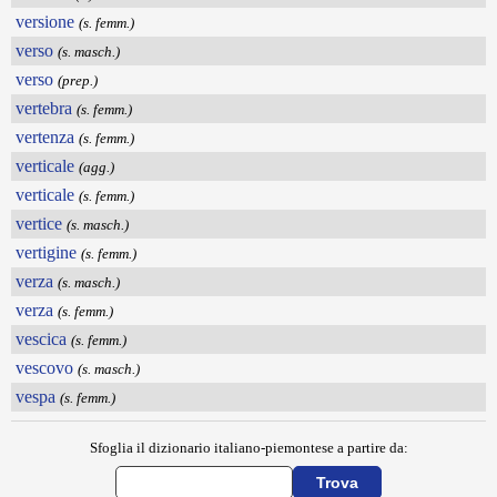
versione
(s. femm.)
verso
(s. masch.)
verso
(prep.)
vertebra
(s. femm.)
vertenza
(s. femm.)
verticale
(agg.)
verticale
(s. femm.)
vertice
(s. masch.)
vertigine
(s. femm.)
verza
(s. masch.)
verza
(s. femm.)
vescica
(s. femm.)
vescovo
(s. masch.)
vespa
(s. femm.)
Sfoglia il dizionario italiano-piemontese a partire da: