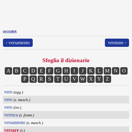
permalink
‹ versamento
versione ›
Sfoglia il dizionario
A
B
C
D
E
F
G
H
I
J
K
L
M
N
O
P
Q
R
S
T
U
V
W
X
Y
Z
vero
(agg.)
vero
(s. masch.)
vero
(int.)
verruca
(s. femm.)
versamento
(s. masch.)
versare
(v.)