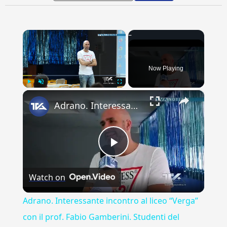
×
Now Playing
×
Play
Unmute
Fullscreen
Adrano. Interessante incontro al liceo “Verga” con il prof. Fabio Gamberini. Studenti del Linguistic
Play
Watch on
Video
Adrano. Interessante incontro al liceo “Verga”
con il prof. Fabio Gamberini. Studenti del