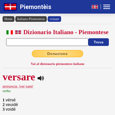
Piemontèis
Home
›
Italiano-Piemontese
›
versare
Dizionario Italiano - Piemontese
Donazione
Vai al dizionario piemontese-italiano
versare
pronuncia: /verˈsare/
verbo
1
vërsé
2
veuidé
3
voidé