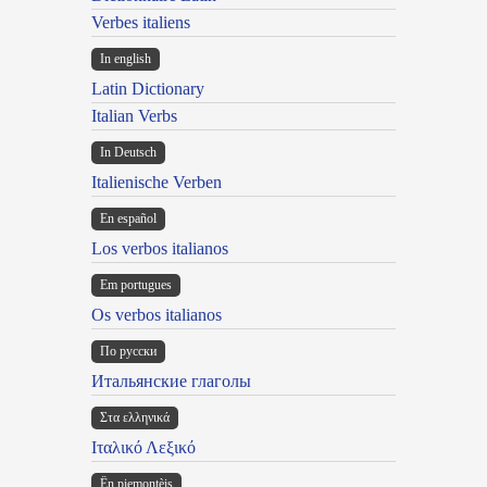
Verbes italiens
In english
Latin Dictionary
Italian Verbs
In Deutsch
Italienische Verben
En español
Los verbos italianos
Em portugues
Os verbos italianos
По русски
Итальянские глаголы
Στα ελληνικά
Ιταλικό Λεξικό
Ën piemontèis