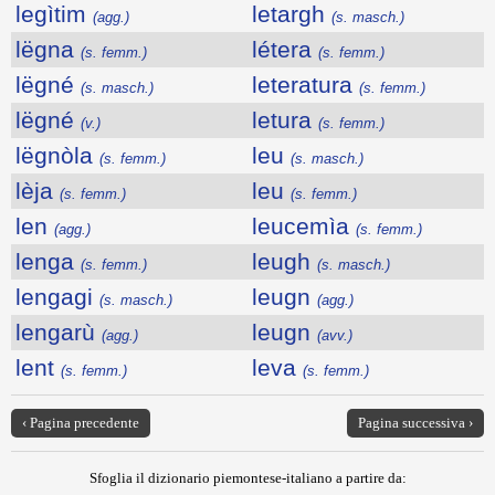
legìtim
letargh
(agg.)
(s. masch.)
lëgna
létera
(s. femm.)
(s. femm.)
lëgné
leteratura
(s. masch.)
(s. femm.)
lëgné
letura
(v.)
(s. femm.)
lëgnòla
leu
(s. femm.)
(s. masch.)
lèja
leu
(s. femm.)
(s. femm.)
len
leucemìa
(agg.)
(s. femm.)
lenga
leugh
(s. femm.)
(s. masch.)
lengagi
leugn
(s. masch.)
(agg.)
lengarù
leugn
(agg.)
(avv.)
lent
leva
(s. femm.)
(s. femm.)
‹ Pagina precedente
Pagina successiva ›
Sfoglia il dizionario piemontese-italiano a partire da: