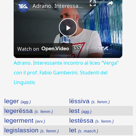
Adrano. Interessante incontro al liceo “Verga” con il prof. Fabio Gamberini. Studenti del Linguistic
Play
Watch on
Video
Adrano. Interessante incontro al liceo “Verga”
con il prof. Fabio Gamberini. Studenti del
Linguistic
leger
lëssiva
(agg.)
(s. femm.)
legerëssa
lest
(s. femm.)
(agg.)
legerment
lestëssa
(avv.)
(s. femm.)
legislassion
let
(s. femm.)
(s. masch.)