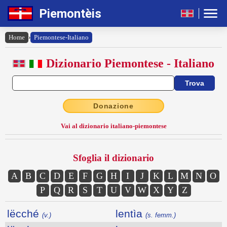
Piemontèis
Home
›
Piemontese-Italiano
Dizionario Piemontese - Italiano
Donazione
Vai al dizionario italiano-piemontese
Sfoglia il dizionario
A
B
C
D
E
F
G
H
I
J
K
L
M
N
O
P
Q
R
S
T
U
V
W
X
Y
Z
lëcché
lentìa
(v.)
(s. femm.)