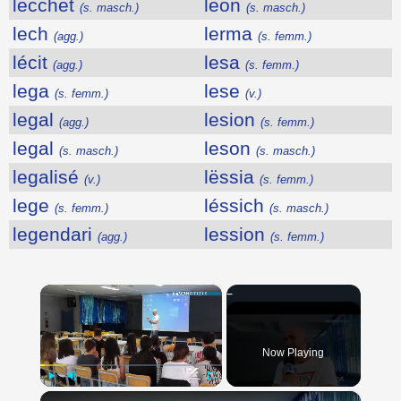
lëcchet
leon
(s. masch.)
(s. masch.)
lech
lerma
(agg.)
(s. femm.)
lécit
lesa
(agg.)
(s. femm.)
lega
lese
(s. femm.)
(v.)
legal
lesion
(agg.)
(s. femm.)
legal
leson
(s. masch.)
(s. masch.)
legalisé
lëssia
(v.)
(s. femm.)
lege
léssich
(s. femm.)
(s. masch.)
legendari
lession
(agg.)
(s. femm.)
×
Now Playing
×
Play
Unmute
Fullscreen