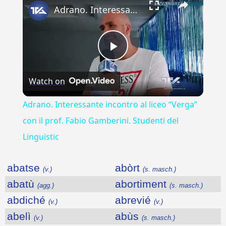
Adrano. Interessante incontro al liceo “Verga” con il prof. Fabio Gamberini. Studenti del Linguistic
Play
Watch on
Video
Adrano. Interessante incontro al liceo “Verga”
con il prof. Fabio Gamberini. Studenti del
Linguistic
abatse
abòrt
(v.)
(s. masch.)
abatù
abortiment
(agg.)
(s. masch.)
abdiché
abrevié
(v.)
(v.)
abelì
abùs
(v.)
(s. masch.)