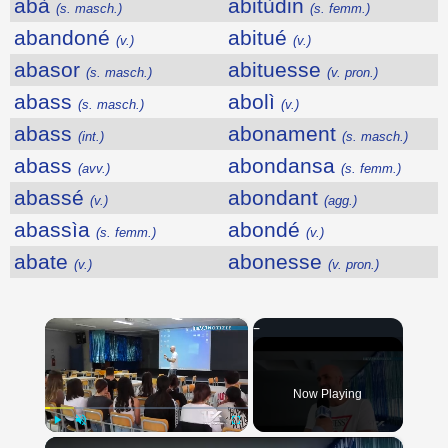
abà
abitùdin
(s. masch.)
(s. femm.)
abandoné
abitué
(v.)
(v.)
abasor
abituesse
(s. masch.)
(v. pron.)
abass
abolì
(s. masch.)
(v.)
abass
abonament
(int.)
(s. masch.)
abass
abondansa
(avv.)
(s. femm.)
abassé
abondant
(v.)
(agg.)
abassìa
abondé
(s. femm.)
(v.)
abate
abonesse
(v.)
(v. pron.)
×
Now Playing
×
Play
Unmute
Fullscreen