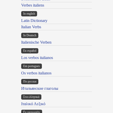
Verbes italiens
In english
Latin Dictionary
Italian Verbs
In Deutsch
Italienische Verben
En español
Los verbos italianos
Em portugues
Os verbos italianos
По русски
Итальянские глаголы
Στα ελληνικά
Ιταλικό Λεξικό
Ën piemontèis