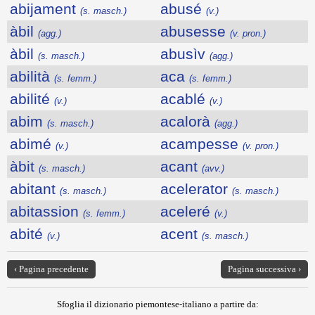
abijament
abusé
(s. masch.)
(v.)
àbil
abusesse
(agg.)
(v. pron.)
àbil
abusìv
(s. masch.)
(agg.)
abilità
aca
(s. femm.)
(s. femm.)
abilité
acablé
(v.)
(v.)
abim
acalorà
(s. masch.)
(agg.)
abimé
acampesse
(v.)
(v. pron.)
àbit
acant
(s. masch.)
(avv.)
abitant
acelerator
(s. masch.)
(s. masch.)
abitassion
aceleré
(s. femm.)
(v.)
abité
acent
(v.)
(s. masch.)
‹ Pagina precedente
Pagina successiva ›
Sfoglia il dizionario piemontese-italiano a partire da: