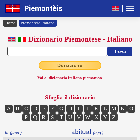
Piemontèis
Home
›
Piemontese-Italiano
Dizionario Piemontese - Italiano
Donazione
Vai al dizionario italiano-piemontese
Sfoglia il dizionario
A
B
C
D
E
F
G
H
I
J
K
L
M
N
O
P
Q
R
S
T
U
V
W
X
Y
Z
a
abitual
(prep.)
(agg.)