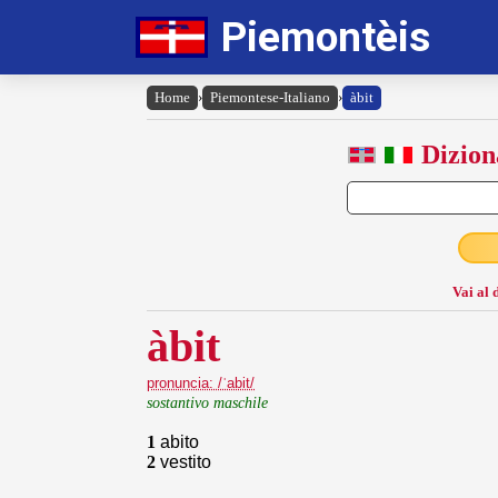
Piemontèis
Home
›
Piemontese-Italiano
›
àbit
Dizion
Vai al 
àbit
pronuncia: /ˈabit/
sostantivo maschile
1
abito
2
vestito