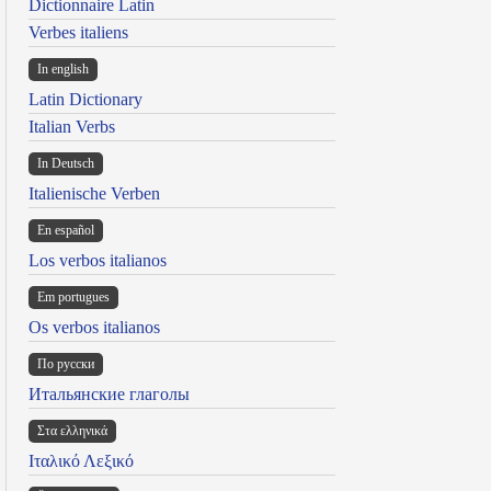
Dictionnaire Latin
Verbes italiens
In english
Latin Dictionary
Italian Verbs
In Deutsch
Italienische Verben
En español
Los verbos italianos
Em portugues
Os verbos italianos
По русски
Итальянские глаголы
Στα ελληνικά
Ιταλικό Λεξικό