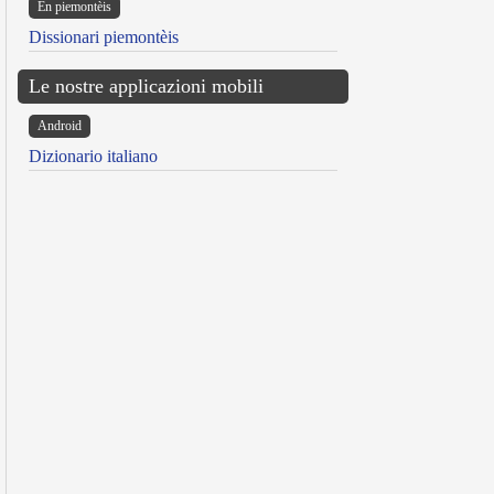
Ën piemontèis
Dissionari piemontèis
Le nostre applicazioni mobili
Android
Dizionario italiano
reen