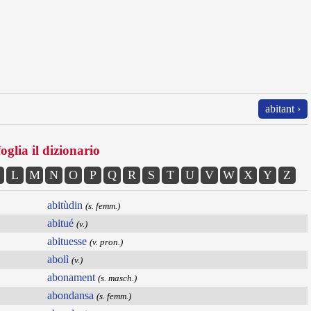
abitant ›
oglia il dizionario
L
M
N
O
P
Q
R
S
T
U
V
W
X
Y
Z
abitùdin
(s. femm.)
abitué
(v.)
abituesse
(v. pron.)
abolì
(v.)
abonament
(s. masch.)
abondansa
(s. femm.)