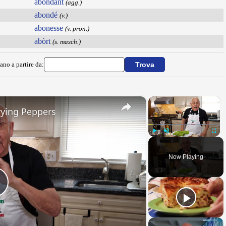
abondant
(agg.)
abondé
(v.)
abonesse
(v. pron.)
abòrt
(s. masch.)
ano a partire da:
×
×
rying Peppers
Play
Unmute
Fullsc
Now Playing
Play