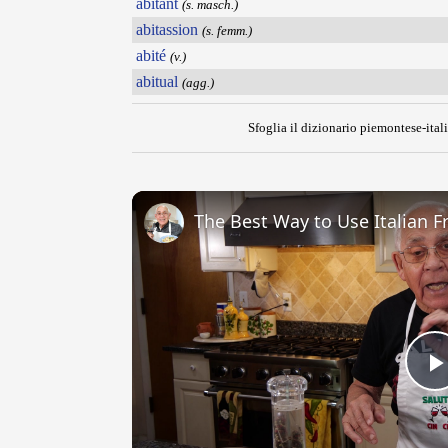
abitant
(s. masch.)
abitassion
(s. femm.)
abité
(v.)
abitual
(agg.)
Sfoglia il dizionario piemontese-itali
The Best Way to Use Italian F