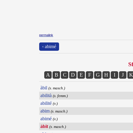
permalink
‹ abimé
Sf
A
B
C
D
E
F
G
H
I
J
K
àbil
(s. masch.)
abilità
(s. femm.)
abilité
(v.)
abim
(s. masch.)
abimé
(v.)
àbit
(s. masch.)