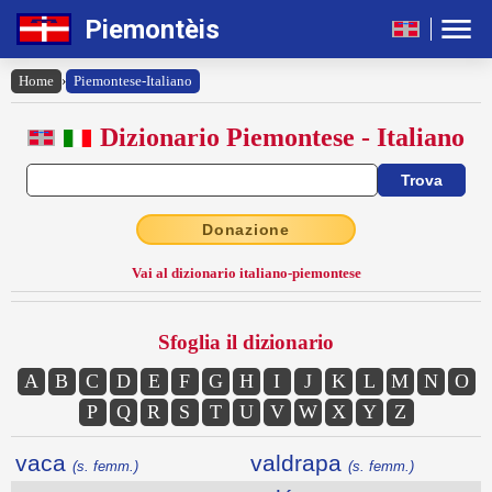
Piemontèis
Home
›
Piemontese-Italiano
Dizionario Piemontese - Italiano
Donazione
Vai al dizionario italiano-piemontese
Sfoglia il dizionario
A
B
C
D
E
F
G
H
I
J
K
L
M
N
O
P
Q
R
S
T
U
V
W
X
Y
Z
vaca
valdrapa
(s. femm.)
(s. femm.)