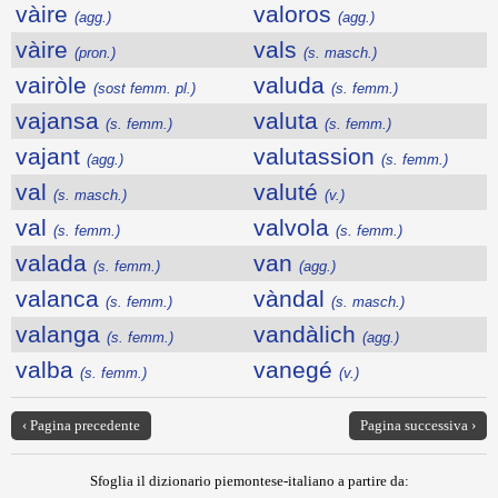
vàire
valoros
(agg.)
(agg.)
vàire
vals
(pron.)
(s. masch.)
vairòle
valuda
(sost femm. pl.)
(s. femm.)
vajansa
valuta
(s. femm.)
(s. femm.)
vajant
valutassion
(agg.)
(s. femm.)
val
valuté
(s. masch.)
(v.)
val
valvola
(s. femm.)
(s. femm.)
valada
van
(s. femm.)
(agg.)
valanca
vàndal
(s. femm.)
(s. masch.)
valanga
vandàlich
(s. femm.)
(agg.)
valba
vanegé
(s. femm.)
(v.)
‹ Pagina precedente
Pagina successiva ›
Sfoglia il dizionario piemontese-italiano a partire da: