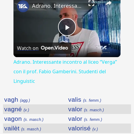
Adrano. Interessante incontro al liceo “Verga” con il prof. Fabio Gamberini. Studenti del Linguistic
Play
Watch on
Video
Adrano. Interessante incontro al liceo “Verga”
con il prof. Fabio Gamberini. Studenti del
Linguistic
vagh
valis
(agg.)
(s. femm.)
vagné
valor
(v.)
(s. masch.)
vagon
valor
(s. masch.)
(s. femm.)
vailèt
valorisé
(s. masch.)
(v.)