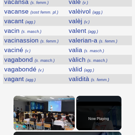
vacansa
valé
(s. femm.)
(v.)
vacanse
valèivol
(sost femm. pl.)
(agg.)
vacant
valèj
(agg.)
(v.)
vacin
valent
(s. masch.)
(agg.)
vacinassion
valerian-a
(s. femm.)
(s. femm.)
vaciné
valia
(v.)
(s. masch.)
vagabond
vàlich
(s. masch.)
(s. masch.)
vagabondé
vàlid
(v.)
(agg.)
vagant
validità
(agg.)
(s. femm.)
×
Now Playing
×
Play
Unmute
Fullscreen