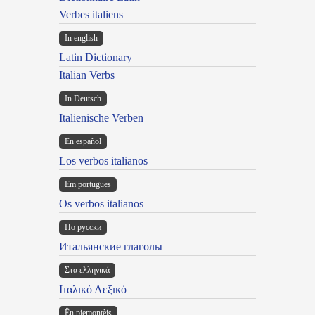
Verbes italiens
In english
Latin Dictionary
Italian Verbs
In Deutsch
Italienische Verben
En español
Los verbos italianos
Em portugues
Os verbos italianos
По русски
Итальянские глаголы
Στα ελληνικά
Ιταλικό Λεξικό
Ën piemontèis