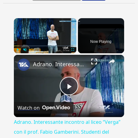
×
Now Playing
×
Play
Unmute
Fullscreen
Adrano. Interessante incontro al liceo “Verga” con il prof. Fabio Gamberini. Studenti del Linguistic
Play
Watch on
Video
Adrano. Interessante incontro al liceo “Verga”
con il prof. Fabio Gamberini. Studenti del