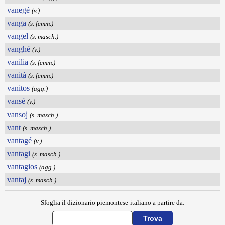
vanegé
(v.)
vanga
(s. femm.)
vangel
(s. masch.)
vanghé
(v.)
vanilia
(s. femm.)
vanità
(s. femm.)
vanitos
(agg.)
vansé
(v.)
vansoj
(s. masch.)
vant
(s. masch.)
vantagé
(v.)
vantagi
(s. masch.)
vantagios
(agg.)
vantaj
(s. masch.)
Sfoglia il dizionario piemontese-italiano a partire da: