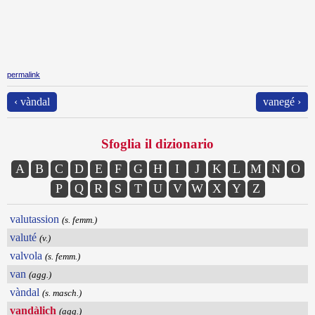
permalink
‹ vàndal
vanegé ›
Sfoglia il dizionario
A
B
C
D
E
F
G
H
I
J
K
L
M
N
O
P
Q
R
S
T
U
V
W
X
Y
Z
valutassion
(s. femm.)
valuté
(v.)
valvola
(s. femm.)
van
(agg.)
vàndal
(s. masch.)
vandàlich
(agg.)