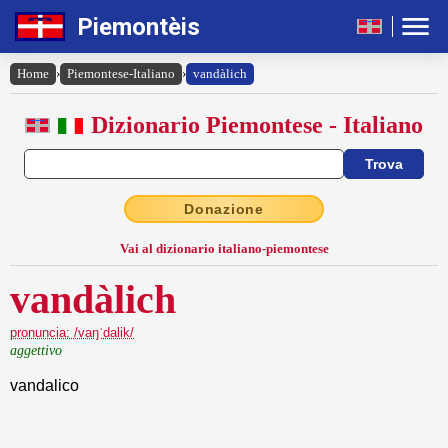
Piemontèis
Home
›
Piemontese-Italiano
›
vandàlich
Dizionario Piemontese - Italiano
Donazione
Vai al dizionario italiano-piemontese
vandàlich
pronuncia: /vaŋˈdalik/
aggettivo
vandalico