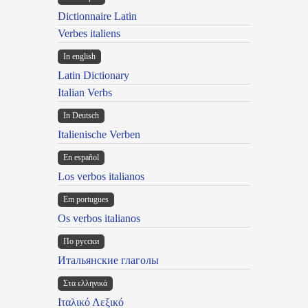
Dictionnaire Latin
Verbes italiens
In english
Latin Dictionary
Italian Verbs
In Deutsch
Italienische Verben
En español
Los verbos italianos
Em portugues
Os verbos italianos
По русски
Итальянские глаголы
Στα ελληνικά
Ιταλικό Λεξικό