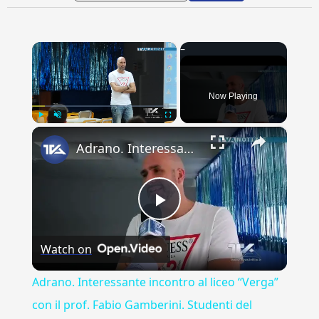
×
Now Playing
×
Play
Unmute
Fullscreen
Adrano. Interessante incontro al liceo “Verga” con il prof. Fabio Gamberini. Studenti del Linguistic
Play
Watch on
Video
Adrano. Interessante incontro al liceo “Verga”
con il prof. Fabio Gamberini. Studenti del