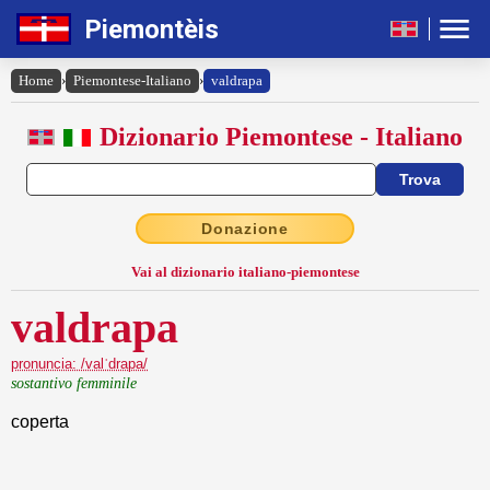
Piemontèis
Home
›
Piemontese-Italiano
›
valdrapa
Dizionario Piemontese - Italiano
Donazione
Vai al dizionario italiano-piemontese
valdrapa
pronuncia: /valˈdrapa/
sostantivo femminile
coperta