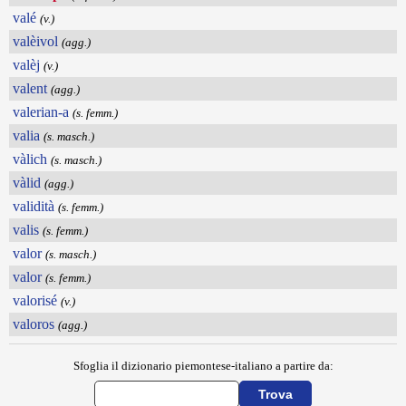
valé
(v.)
valèivol
(agg.)
valèj
(v.)
valent
(agg.)
valerian-a
(s. femm.)
valia
(s. masch.)
vàlich
(s. masch.)
vàlid
(agg.)
validità
(s. femm.)
valis
(s. femm.)
valor
(s. masch.)
valor
(s. femm.)
valorisé
(v.)
valoros
(agg.)
Sfoglia il dizionario piemontese-italiano a partire da: