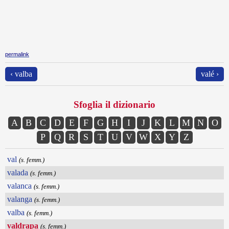
permalink
‹ valba
valé ›
Sfoglia il dizionario
A
B
C
D
E
F
G
H
I
J
K
L
M
N
O
P
Q
R
S
T
U
V
W
X
Y
Z
val
(s. femm.)
valada
(s. femm.)
valanca
(s. femm.)
valanga
(s. femm.)
valba
(s. femm.)
valdrapa
(s. femm.)