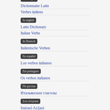
Dictionnaire Latin
Verbes italiens
In english
Latin Dictionary
Italian Verbs
In Deutsch
Italienische Verben
En español
Los verbos italianos
Em portugues
Os verbos italianos
По русски
Итальянские глаголы
Στα ελληνικά
Ιταλικό Λεξικό