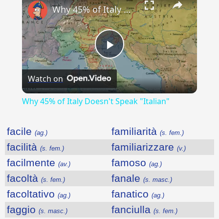
Why 45% of Italy Doesn't Speak "Italian"
Play
Watch on
Video
Why 45% of Italy Doesn't Speak "Italian"
facile
familiarità
(ag.)
(s. fem.)
facilità
familiarizzare
(s. fem.)
(v.)
facilmente
famoso
(av.)
(ag.)
facoltà
fanale
(s. fem.)
(s. masc.)
facoltativo
fanatico
(ag.)
(ag.)
faggio
fanciulla
(s. masc.)
(s. fem.)