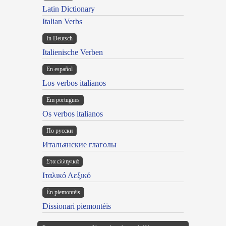
Latin Dictionary
Italian Verbs
In Deutsch
Italienische Verben
En español
Los verbos italianos
Em portugues
Os verbos italianos
По русски
Итальянские глаголы
Στα ελληνικά
Ιταλικό Λεξικό
Ën piemontèis
Dissionari piemontèis