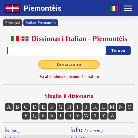
Piemontèis
Prinsipal
›
Italian-Piemontèis
Dissionari Italian - Piemontèis
Donazione
Va al dissionari piemontèis-italian
Sfoglia il dizionario
A
B
C
D
E
F
G
H
I
J
K
L
M
N
O
P
Q
R
S
T
U
V
W
X
Y
Z
fa
fallo
(av.)
(s. masc.)