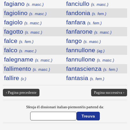
fagiano
fanciullo
(s. masc.)
(s. masc.)
fagiolino
fandonia
(s. masc.)
(s. fem.)
fagiolo
fanfara
(s. masc.)
(s. fem.)
fagotto
fanfarone
(s. masc.)
(s. masc.)
falce
fango
(s. fem.)
(s. masc.)
falco
fannullone
(s. masc.)
(ag.)
falegname
fannullone
(s. masc.)
(s. masc.)
fallimento
fantascienza
(s. masc.)
(s. fem.)
fallire
fantasia
(v.)
(s. fem.)
‹ Pagina precedente
Pagina successiva ›
Sfeuja ël dissionari italian-piemontèis partend da: