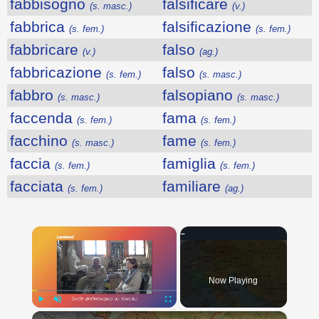
fabbisogno
falsificare
(s. masc.)
(v.)
fabbrica
falsificazione
(s. fem.)
(s. fem.)
fabbricare
falso
(v.)
(ag.)
fabbricazione
falso
(s. fem.)
(s. masc.)
fabbro
falsopiano
(s. masc.)
(s. masc.)
faccenda
fama
(s. fem.)
(s. fem.)
facchino
fame
(s. masc.)
(s. fem.)
faccia
famiglia
(s. fem.)
(s. fem.)
facciata
familiare
(s. fem.)
(ag.)
×
Now Playing
×
Play
Unmute
Fullscreen