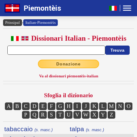
Piemontèis
Prinsipal
›
Italian-Piemontèis
Dissionari Italian - Piemontèis
Donazione
Va al dissionari piemontèis-italian
Sfoglia il dizionario
A
B
C
D
E
F
G
H
I
J
K
L
M
N
O
P
Q
R
S
T
U
V
W
X
Y
Z
tabaccaio
talpa
(s. masc.)
(s. masc.)