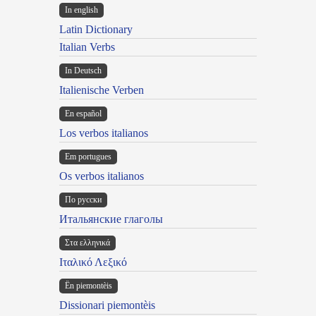
In english
Latin Dictionary
Italian Verbs
In Deutsch
Italienische Verben
En español
Los verbos italianos
Em portugues
Os verbos italianos
По русски
Итальянские глаголы
Στα ελληνικά
Ιταλικό Λεξικό
Ën piemontèis
Dissionari piemontèis