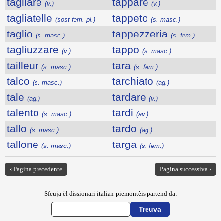
tagliare
tappare
(v.)
(v.)
tagliatelle
tappeto
(sost fem. pl.)
(s. masc.)
taglio
tappezzeria
(s. masc.)
(s. fem.)
tagliuzzare
tappo
(v.)
(s. masc.)
tailleur
tara
(s. masc.)
(s. fem.)
talco
tarchiato
(s. masc.)
(ag.)
tale
tardare
(ag.)
(v.)
talento
tardi
(s. masc.)
(av.)
tallo
tardo
(s. masc.)
(ag.)
tallone
targa
(s. masc.)
(s. fem.)
‹ Pagina precedente
Pagina successiva ›
Sfeuja ël dissionari italian-piemontèis partend da: