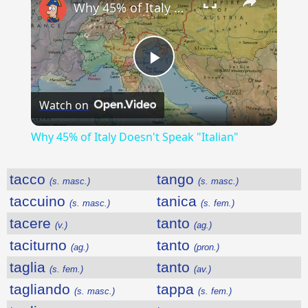
Why 45% of Italy Doesn't Speak "Italian"
Play
Watch on
Video
Why 45% of Italy Doesn't Speak "Italian"
tacco
tango
(s. masc.)
(s. masc.)
taccuino
tanica
(s. masc.)
(s. fem.)
tacere
tanto
(v.)
(ag.)
taciturno
tanto
(ag.)
(pron.)
taglia
tanto
(s. fem.)
(av.)
tagliando
tappa
(s. masc.)
(s. fem.)