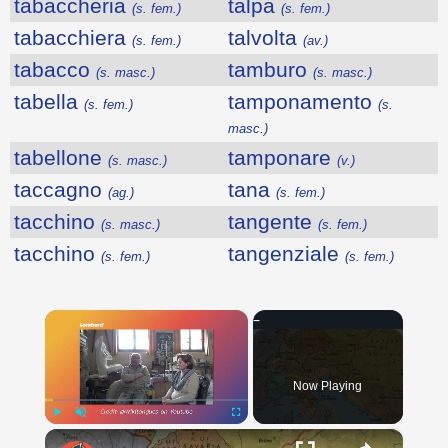
tabaccheria
talpa
(s. fem.)
(s. fem.)
tabacchiera
talvolta
(s. fem.)
(av.)
tabacco
tamburo
(s. masc.)
(s. masc.)
tabella
tamponamento
(s. fem.)
(s.
masc.)
tabellone
tamponare
(s. masc.)
(v.)
taccagno
tana
(ag.)
(s. fem.)
tacchino
tangente
(s. masc.)
(s. fem.)
tacchino
tangenziale
(s. fem.)
(s. fem.)
×
Now Playing
×
Play
Unmute
Fullscreen