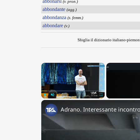
abbonarsi
(v. pron.)
abbondante
(agg.)
abbondanza
(s. femm.)
abbondare
(v.)
Sfoglia il dizionario italiano-piemont
×
Play
Unmute
Fullscreen