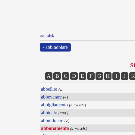
permalink
‹ abbindolare
Sf
A
B
C
D
E
F
G
H
I
J
K
abbellire
(v.)
abbeverare
(v.)
abbigliamento
(s. masch.)
abbinato
(agg.)
abbindolare
(v.)
abbonamento
(s. masch.)