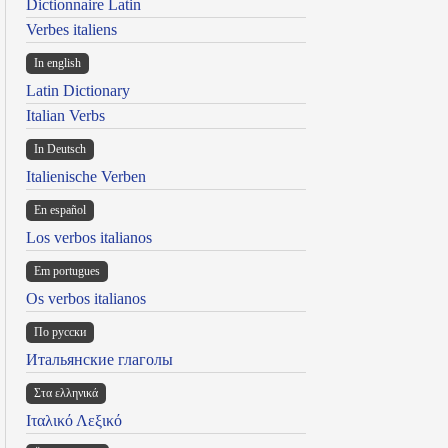
Dictionnaire Latin
Verbes italiens
In english
Latin Dictionary
Italian Verbs
In Deutsch
Italienische Verben
En español
Los verbos italianos
Em portugues
Os verbos italianos
По русски
Итальянские глаголы
Στα ελληνικά
Ιταλικό Λεξικό