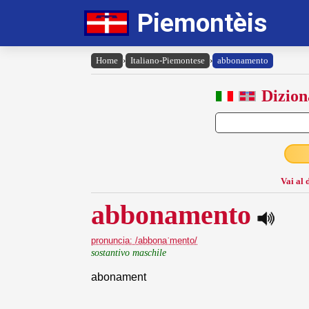
Piemontèis
Home
›
Italiano-Piemontese
›
abbonamento
Dizion
Vai al 
abbonamento
pronuncia: /abbonaˈmento/
sostantivo maschile
abonament