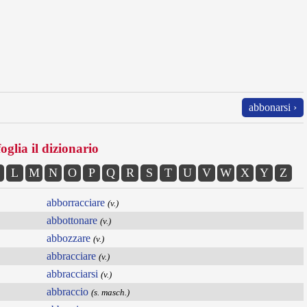
abbonarsi ›
oglia il dizionario
L
M
N
O
P
Q
R
S
T
U
V
W
X
Y
Z
abborracciare
(v.)
abbottonare
(v.)
abbozzare
(v.)
abbracciare
(v.)
abbracciarsi
(v.)
abbraccio
(s. masch.)