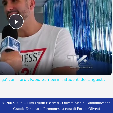
Play
Video
rga” con il prof. Fabio Gamberini. Studenti del Linguistic
© 2002-2029 - Tutti i diritti riservati - Olivetti Media Communication
Grande Dizionario Piemontese a cura di Enrico Olivetti