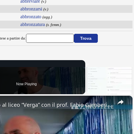
abbreviare
(v.)
abbronzarsi
(v.)
abbronzato
(agg.)
abbronzatura
(s. femm.)
ese a partire da:
Now Playing
×
Adrano. Interessante incontro al liceo “Verga” con il prof. Fabio Gamberini. Studenti del Linguistic