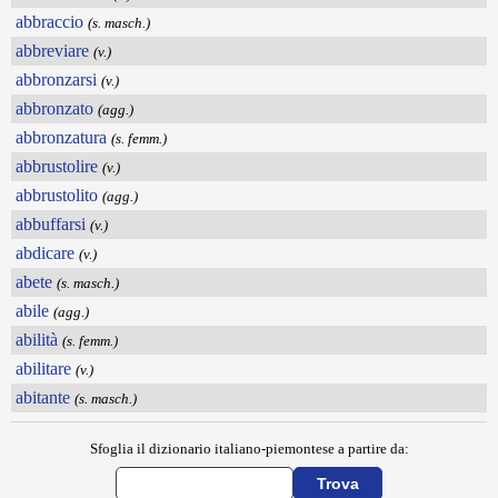
abbraccio
(s. masch.)
abbreviare
(v.)
abbronzarsi
(v.)
abbronzato
(agg.)
abbronzatura
(s. femm.)
abbrustolire
(v.)
abbrustolito
(agg.)
abbuffarsi
(v.)
abdicare
(v.)
abete
(s. masch.)
abile
(agg.)
abilità
(s. femm.)
abilitare
(v.)
abitante
(s. masch.)
Sfoglia il dizionario italiano-piemontese a partire da: