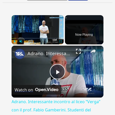
×
Now Playing
×
Play
Unmute
Fullscreen
Adrano. Interessante incontro al liceo “Verga” con il prof. Fabio Gamberini. Studenti del Linguistic
Play
Watch on
Video
Adrano. Interessante incontro al liceo “Verga”
con il prof. Fabio Gamberini. Studenti del