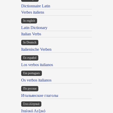
Dictionnaire Latin
Verbes italiens
In english
Latin Dictionary
Italian Verbs
In Deutsch
Italienische Verben
En español
Los verbos italianos
Em portugues
Os verbos italianos
По русски
Итальянские глаголы
Στα ελληνικά
Ιταλικό Λεξικό