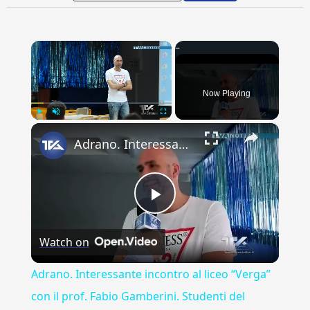
×
Now Playing
×
Play
Unmute
Fullscreen
Adrano. Interessante incontro al liceo “Verga” con il prof. Fabio Gamberini. Studenti del Linguistic
Play
Watch on
Video
Adrano. Interessante incontro al liceo “Verga”
con il prof. Fabio Gamberini. Studenti del