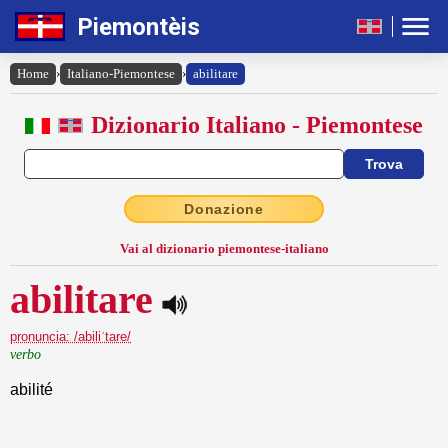
Piemontèis
Home
›
Italiano-Piemontese
›
abilitare
Dizionario Italiano - Piemontese
Donazione
Vai al dizionario piemontese-italiano
abilitare
pronuncia: /abiliˈtare/
verbo
abilité