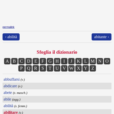
permalink
‹ abilità
abitante ›
Sfoglia il dizionario
A
B
C
D
E
F
G
H
I
J
K
L
M
N
O
P
Q
R
S
T
U
V
W
X
Y
Z
abbuffarsi
(v.)
abdicare
(v.)
abete
(s. masch.)
abile
(agg.)
abilità
(s. femm.)
abilitare
(v.)