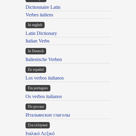
Dictionnaire Latin
Verbes italiens
In english
Latin Dictionary
Italian Verbs
In Deutsch
Italienische Verben
En español
Los verbos italianos
Em portugues
Os verbos italianos
По русски
Итальянские глаголы
Στα ελληνικά
Ιταλικό Λεξικό