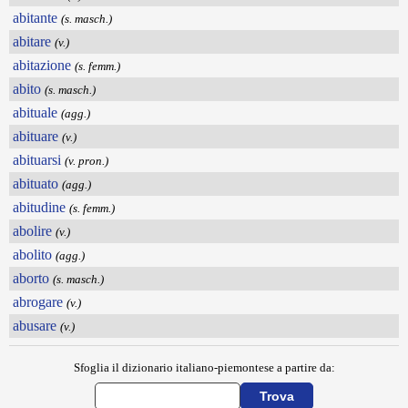
abitante
(s. masch.)
abitare
(v.)
abitazione
(s. femm.)
abito
(s. masch.)
abituale
(agg.)
abituare
(v.)
abituarsi
(v. pron.)
abituato
(agg.)
abitudine
(s. femm.)
abolire
(v.)
abolito
(agg.)
aborto
(s. masch.)
abrogare
(v.)
abusare
(v.)
Sfoglia il dizionario italiano-piemontese a partire da: