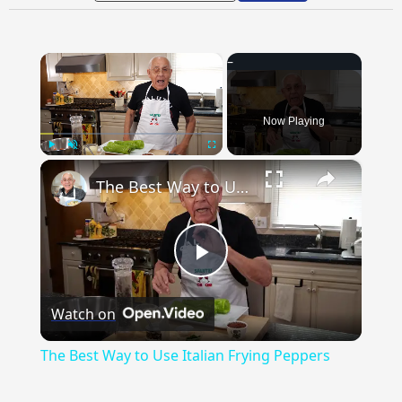
×
Now Playing
×
Play
Unmute
Fullscreen
The Best Way to Use Italian Frying Peppers
Play
Watch on
Video
The Best Way to Use Italian Frying Peppers