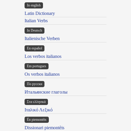
In english
Latin Dictionary
Italian Verbs
In Deutsch
Italienische Verben
En español
Los verbos italianos
Em portugues
Os verbos italianos
По русски
Итальянские глаголы
Στα ελληνικά
Ιταλικό Λεξικό
Ën piemontèis
Dissionari piemontèis