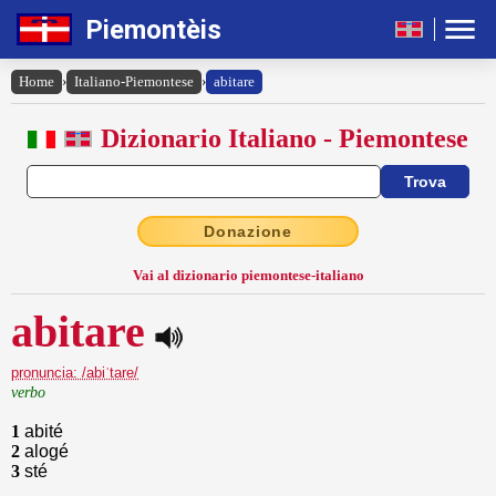
Piemontèis
Home
›
Italiano-Piemontese
›
abitare
Dizionario Italiano - Piemontese
Donazione
Vai al dizionario piemontese-italiano
abitare
pronuncia: /abiˈtare/
verbo
1
abité
2
alogé
3
sté