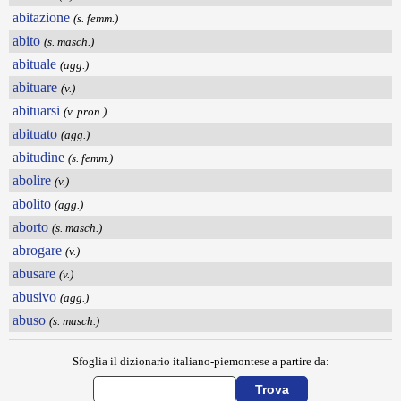
abitazione
(s. femm.)
abito
(s. masch.)
abituale
(agg.)
abituare
(v.)
abituarsi
(v. pron.)
abituato
(agg.)
abitudine
(s. femm.)
abolire
(v.)
abolito
(agg.)
aborto
(s. masch.)
abrogare
(v.)
abusare
(v.)
abusivo
(agg.)
abuso
(s. masch.)
Sfoglia il dizionario italiano-piemontese a partire da: