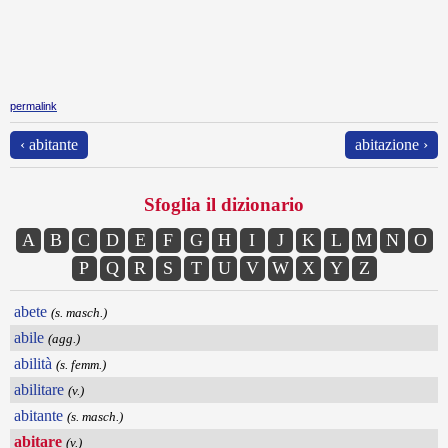
permalink
‹ abitante
abitazione ›
Sfoglia il dizionario
A
B
C
D
E
F
G
H
I
J
K
L
M
N
O
P
Q
R
S
T
U
V
W
X
Y
Z
abete
(s. masch.)
abile
(agg.)
abilità
(s. femm.)
abilitare
(v.)
abitante
(s. masch.)
abitare
(v.)