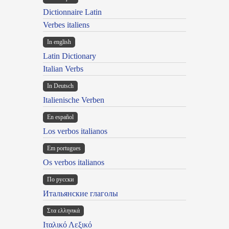
Dictionnaire Latin
Verbes italiens
In english
Latin Dictionary
Italian Verbs
In Deutsch
Italienische Verben
En español
Los verbos italianos
Em portugues
Os verbos italianos
По русски
Итальянские глаголы
Στα ελληνικά
Ιταλικό Λεξικό