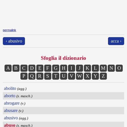
permalink
‹ abusivo
acca ›
Sfoglia il dizionario
A
B
C
D
E
F
G
H
I
J
K
L
M
N
O
P
Q
R
S
T
U
V
W
X
Y
Z
abolito
(agg.)
aborto
(s. masch.)
abrogare
(v.)
abusare
(v.)
abusivo
(agg.)
abuso
(s. masch.)