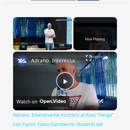
×
Now Playing
×
Play
Unmute
Fullscreen
Adrano. Interessante incontro al liceo “Verga” con il prof. Fabio Gamberini. Studenti del Linguistic
Play
Watch on
Video
Adrano. Interessante incontro al liceo “Verga”
con il prof. Fabio Gamberini. Studenti del