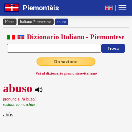
Piemontèis
Home
›
Italiano-Piemontese
›
abuso
Dizionario Italiano - Piemontese
Donazione
Vai al dizionario piemontese-italiano
abuso
pronuncia: /aˈbuzo/
sostantivo maschile
abùs