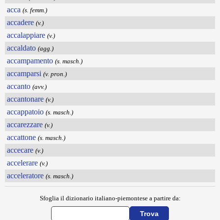
acca
(s. femm.)
accadere
(v.)
accalappiare
(v.)
accaldato
(agg.)
accampamento
(s. masch.)
accamparsi
(v. pron.)
accanto
(avv.)
accantonare
(v.)
accappatoio
(s. masch.)
accarezzare
(v.)
accattone
(s. masch.)
accecare
(v.)
accelerare
(v.)
acceleratore
(s. masch.)
Sfoglia il dizionario italiano-piemontese a partire da: