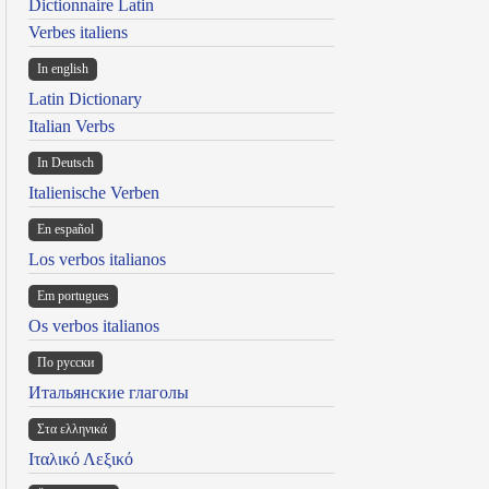
Dictionnaire Latin
Verbes italiens
In english
Latin Dictionary
Italian Verbs
In Deutsch
Italienische Verben
En español
Los verbos italianos
Em portugues
Os verbos italianos
По русски
Итальянские глаголы
Στα ελληνικά
Ιταλικό Λεξικό