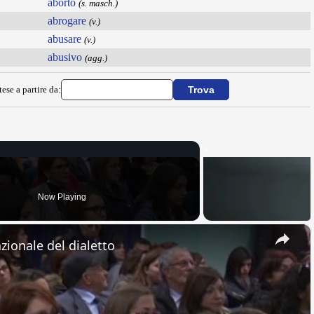
aborto
(s. masch.)
abrogare
(v.)
abusare
(v.)
abusivo
(agg.)
ese a partire da:
Now Playing
×
zionale del dialetto