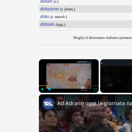
abitare
(v.)
abitazione
(s. femm.)
abito
(s. masch.)
abituale
(agg.)
Sfoglia il dizionario italiano-piemont
×
Play
Unmute
Fullscreen
Ad Adrano oggi la giornata na