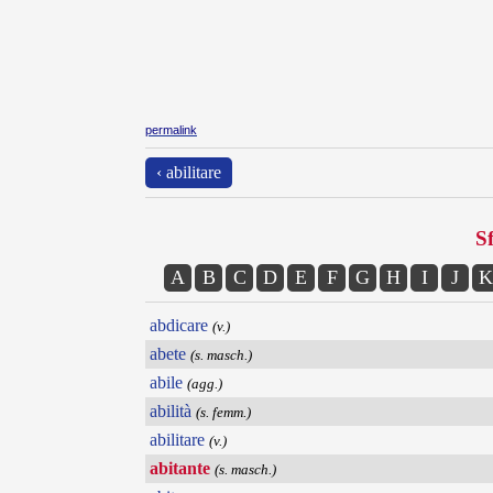
permalink
‹ abilitare
Sf
A
B
C
D
E
F
G
H
I
J
K
abdicare
(v.)
abete
(s. masch.)
abile
(agg.)
abilità
(s. femm.)
abilitare
(v.)
abitante
(s. masch.)