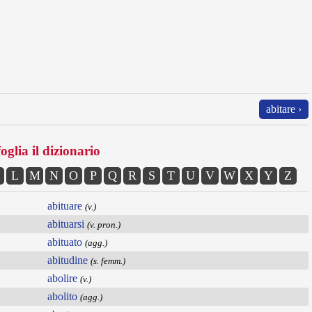
abitare ›
oglia il dizionario
L
M
N
O
P
Q
R
S
T
U
V
W
X
Y
Z
abituare
(v.)
abituarsi
(v. pron.)
abituato
(agg.)
abitudine
(s. femm.)
abolire
(v.)
abolito
(agg.)