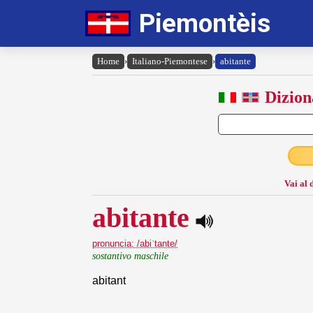
Piemontèis
Home
›
Italiano-Piemontese
›
abitante
Dizion
Vai al 
abitante
pronuncia: /abiˈtante/
sostantivo maschile
abitant