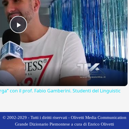
Play
Video
rga” con il prof. Fabio Gamberini. Studenti del Linguistic
© 2002-2029 - Tutti i diritti riservati - Olivetti Media Communication
Grande Dizionario Piemontese a cura di Enrico Olivetti