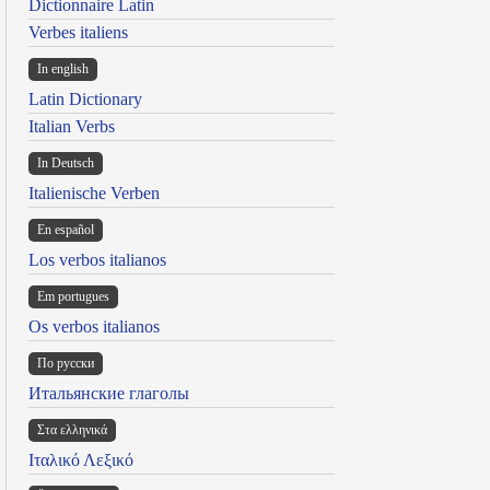
Dictionnaire Latin
Verbes italiens
In english
Latin Dictionary
Italian Verbs
In Deutsch
Italienische Verben
En español
Los verbos italianos
Em portugues
Os verbos italianos
По русски
Итальянские глаголы
Στα ελληνικά
Ιταλικό Λεξικό