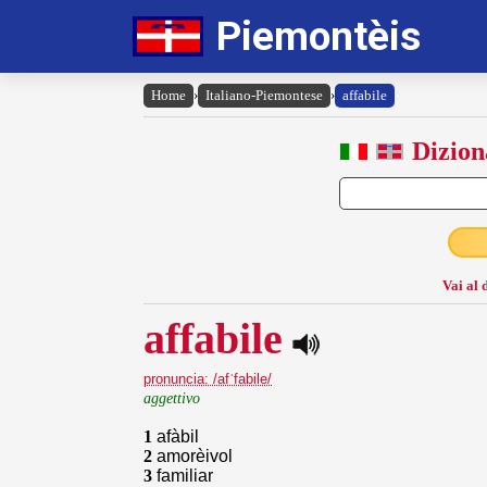
Piemontèis
Home
›
Italiano-Piemontese
›
affabile
Dizion
Vai al 
affabile
pronuncia: /afˈfabile/
aggettivo
1
afàbil
2
amorèivol
3
familiar