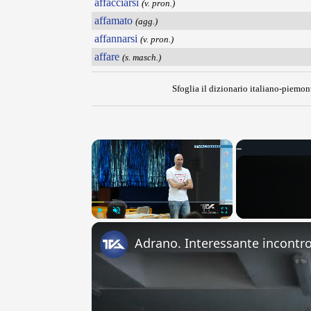
affacciarsi
(v. pron.)
affamato
(agg.)
affannarsi
(v. pron.)
affare
(s. masch.)
Sfoglia il dizionario italiano-piemont
×
Play
Unmute
Fullscreen