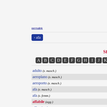
permalink
‹ afa
Sf
A
B
C
D
E
F
G
H
I
J
K
adulto
(s. masch.)
aeroplano
(s. masch.)
aeroporto
(s. masch.)
afa
(s. masch.)
afa
(s. femm.)
affabile
(agg.)