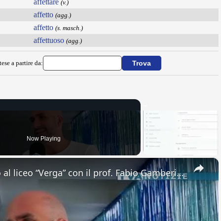
affettare
(v.)
affetto
(agg.)
affetto
(s. masch.)
affettuoso
(agg.)
ese a partire da:
Now Playing
×
Adrano. Interessante incontro al liceo “Verga” con il prof. Fabio Gamberini. Studenti del Linguistic