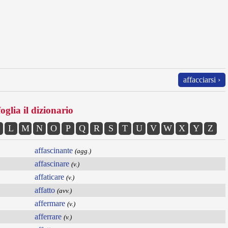
affacciarsi ›
oglia il dizionario
L
M
N
O
P
Q
R
S
T
U
V
W
X
Y
Z
affascinante
(agg.)
affascinare
(v.)
affaticare
(v.)
affatto
(avv.)
affermare
(v.)
afferrare
(v.)