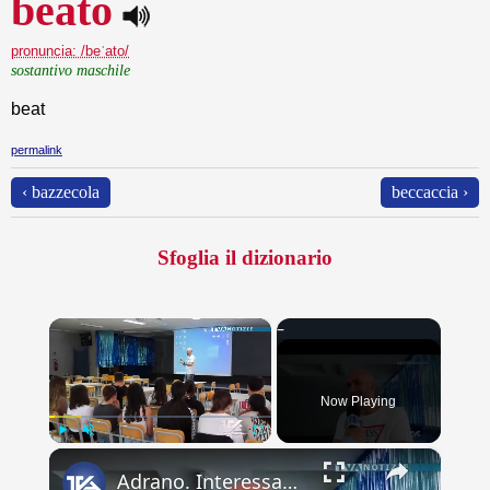
beato
pronuncia: /beˈato/
sostantivo maschile
beat
permalink
‹ bazzecola
beccaccia ›
Sfoglia il dizionario
×
Now Playing
×
Play
Unmute
Fullscreen
Adrano. Interessante incontro al liceo “Verga” con il prof. Fabio Gamberini. Studenti del Linguistic