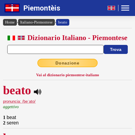
Piemontèis
Home
›
Italiano-Piemontese
›
beato
Dizionario Italiano - Piemontese
Donazione
Vai al dizionario piemontese-italiano
beato
pronuncia: /beˈato/
aggettivo
1
beat
2
seren