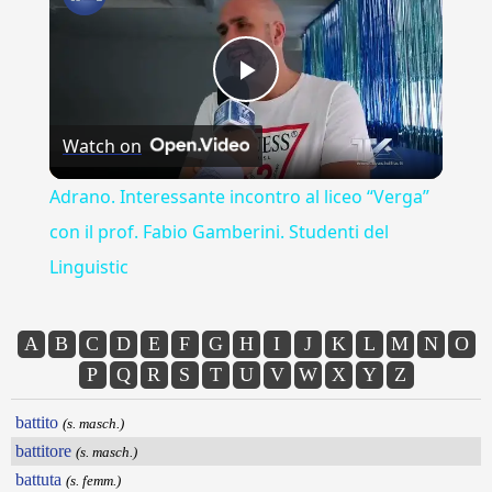
Play
Watch on
Video
Adrano. Interessante incontro al liceo “Verga”
con il prof. Fabio Gamberini. Studenti del
Linguistic
A
B
C
D
E
F
G
H
I
J
K
L
M
N
O
P
Q
R
S
T
U
V
W
X
Y
Z
battito
(s. masch.)
battitore
(s. masch.)
battuta
(s. femm.)