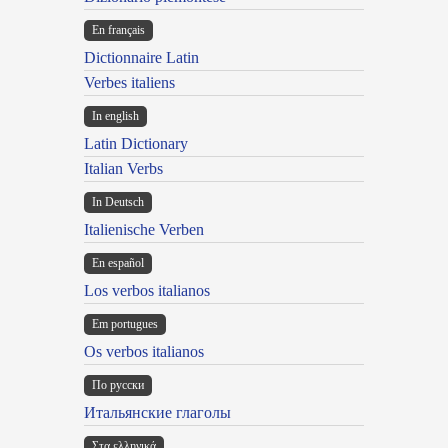
En français
Dictionnaire Latin
Verbes italiens
In english
Latin Dictionary
Italian Verbs
In Deutsch
Italienische Verben
En español
Los verbos italianos
Em portugues
Os verbos italianos
По русски
Итальянские глаголы
Στα ελληνικά