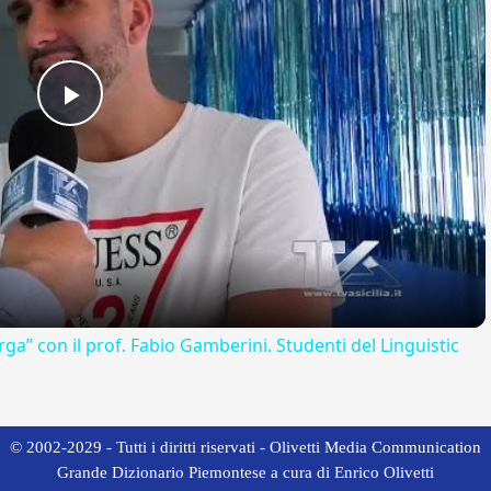
Play
Video
rga” con il prof. Fabio Gamberini. Studenti del Linguistic
© 2002-2029 - Tutti i diritti riservati - Olivetti Media Communication
Grande Dizionario Piemontese a cura di Enrico Olivetti