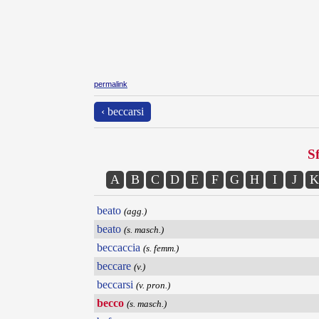
permalink
‹ beccarsi
Sf
A
B
C
D
E
F
G
H
I
J
K
beato
(agg.)
beato
(s. masch.)
beccaccia
(s. femm.)
beccare
(v.)
beccarsi
(v. pron.)
becco
(s. masch.)