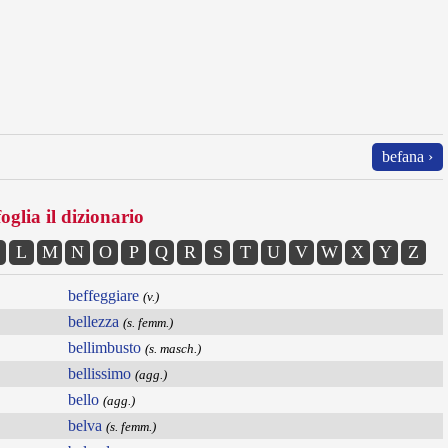
befana ›
oglia il dizionario
L
M
N
O
P
Q
R
S
T
U
V
W
X
Y
Z
beffeggiare
(v.)
bellezza
(s. femm.)
bellimbusto
(s. masch.)
bellissimo
(agg.)
bello
(agg.)
belva
(s. femm.)