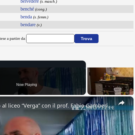
belvedere
(s. masch.)
benché
(cong.)
benda
(s. femm.)
bendare
(v.)
ese a partire da:
Now Playing
×
Adrano. Interessante incontro al liceo “Verga” con il prof. Fabio Gamberini. Studenti del Linguistic