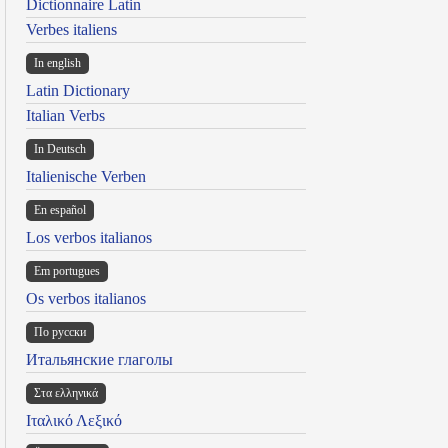
Dictionnaire Latin
Verbes italiens
In english
Latin Dictionary
Italian Verbs
In Deutsch
Italienische Verben
En español
Los verbos italianos
Em portugues
Os verbos italianos
По русски
Итальянские глаголы
Στα ελληνικά
Ιταλικό Λεξικό