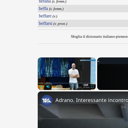
befana
(s. femm.)
beffa
(s. femm.)
beffare
(v.)
beffarsi
(v. pron.)
Sfoglia il dizionario italiano-piemont
×
Play
Unmute
Fullscreen