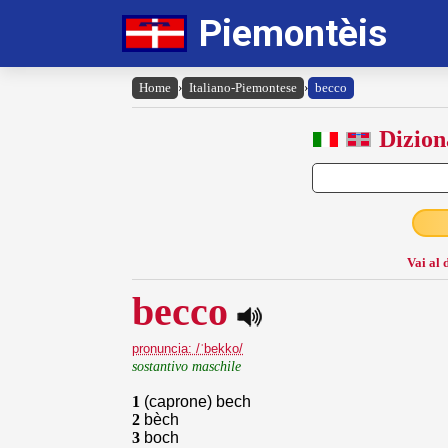
Piemontèis
Home
›
Italiano-Piemontese
›
becco
Dizion
Vai al 
becco
pronuncia: /ˈbekko/
sostantivo maschile
1
(caprone) bech
2
bèch
3
boch