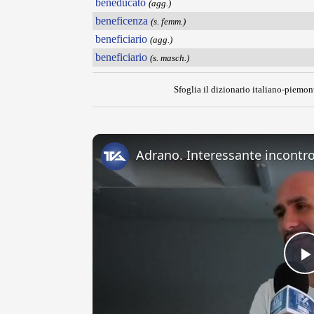
beneducato
(agg.)
beneficenza
(s. femm.)
beneficiario
(agg.)
beneficiario
(s. masch.)
Sfoglia il dizionario italiano-piemont