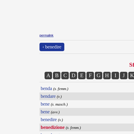
permalink
‹ benedire
Sf
A
B
C
D
E
F
G
H
I
J
K
benda
(s. femm.)
bendare
(v.)
bene
(s. masch.)
bene
(avv.)
benedire
(v.)
benedizione
(s. femm.)