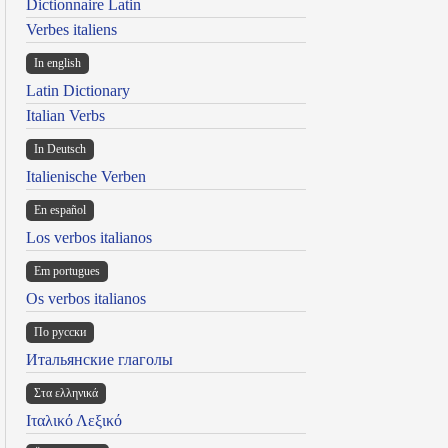
Dictionnaire Latin
Verbes italiens
In english
Latin Dictionary
Italian Verbs
In Deutsch
Italienische Verben
En español
Los verbos italianos
Em portugues
Os verbos italianos
По русски
Итальянские глаголы
Στα ελληνικά
Ιταλικό Λεξικό