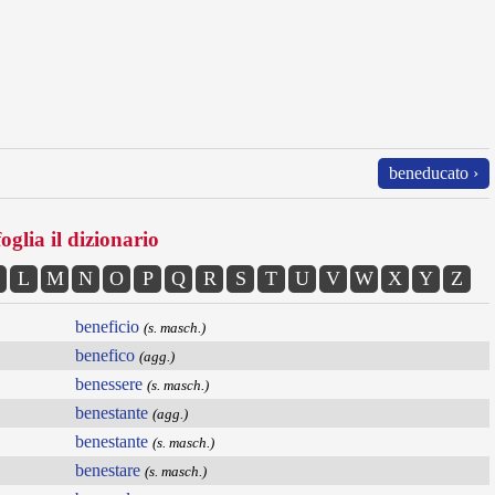
beneducato ›
oglia il dizionario
L
M
N
O
P
Q
R
S
T
U
V
W
X
Y
Z
beneficio
(s. masch.)
benefico
(agg.)
benessere
(s. masch.)
benestante
(agg.)
benestante
(s. masch.)
benestare
(s. masch.)