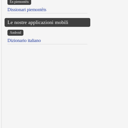
Ën piemontèis
Dissionari piemontèis
Le nostre applicazioni mobili
Android
Dizionario italiano
reen