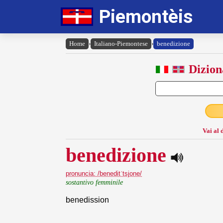
Piemontèis
Home
›
Italiano-Piemontese
›
benedizione
Dizion
Vai al 
benedizione
pronuncia: /beneditˈtsjone/
sostantivo femminile
benedission