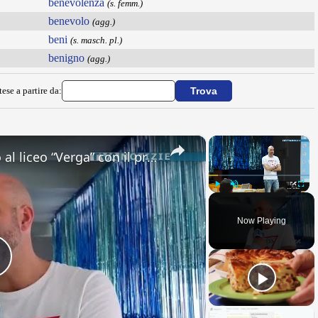
benevolenza
(s. femm.)
benevolo
(agg.)
beni
(s. masch. pl.)
benigno
(agg.)
ese a partire da:
×
×
Adrano. Interessante incontro al liceo “Verga” con il prof. Fabio Gamberini. Studenti del Linguistic
Play
Unmute
Fullsc
Now Playing
Play