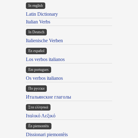
In english
Latin Dictionary
Italian Verbs
In Deutsch
Italienische Verben
En español
Los verbos italianos
Em portugues
Os verbos italianos
По русски
Итальянские глаголы
Στα ελληνικά
Ιταλικό Λεξικό
Ën piemontèis
Dissionari piemontèis