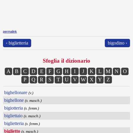
permalink
‹ biglietteria
bigodino ›
Sfoglia il dizionario
A
B
C
D
E
F
G
H
I
J
K
L
M
N
O
P
Q
R
S
T
U
V
W
X
Y
Z
bighellonare
(v.)
bighellone
(s. masch.)
bigiotteria
(s. femm.)
bigliettaio
(s. masch.)
biglietteria
(s. femm.)
biglietto
(s. masch.)