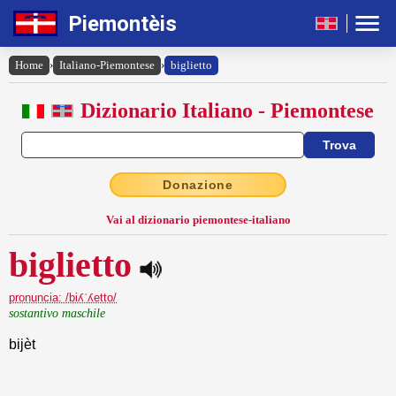
Piemontèis
Home
›
Italiano-Piemontese
›
biglietto
Dizionario Italiano - Piemontese
Donazione
Vai al dizionario piemontese-italiano
biglietto
pronuncia: /biʎˈʎetto/
sostantivo maschile
bijèt