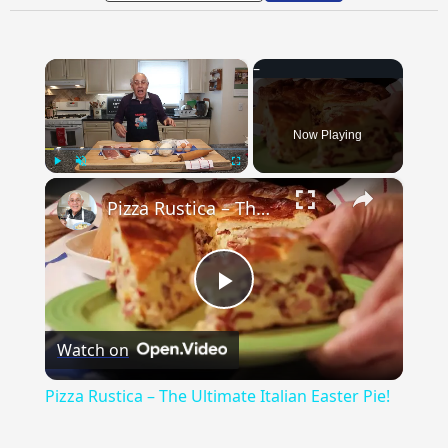
×
Now Playing
×
Play
Unmute
Fullscreen
Pizza Rustica – The Ultimate Italian Easter Pie!
Play
Watch on
Video
Pizza Rustica – The Ultimate Italian Easter Pie!