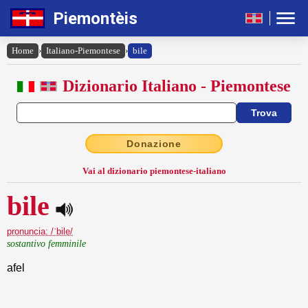
Piemontèis
Home
›
Italiano-Piemontese
›
bile
Dizionario Italiano - Piemontese
Donazione
Vai al dizionario piemontese-italiano
bile
pronuncia: /ˈbile/
sostantivo femminile
afel