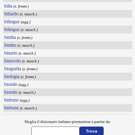
bilia
(s. femm.)
biliardo
(s. masch.)
bilingue
(agg.)
bilingue
(s. masch.)
bimba
(s. femm.)
bimbo
(s. masch.)
binario
(s. masch.)
binocolo
(s. masch.)
biografia
(s. femm.)
biologia
(s. femm.)
biondo
(agg.)
biondo
(s. masch.)
birbone
(agg.)
birbone
(s. masch.)
Sfoglia il dizionario italiano-piemontese a partire da: