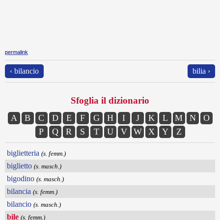
permalink
‹ bilancio
bilia ›
Sfoglia il dizionario
A
B
C
D
E
F
G
H
I
J
K
L
M
N
O
P
Q
R
S
T
U
V
W
X
Y
Z
biglietteria
(s. femm.)
biglietto
(s. masch.)
bigodino
(s. masch.)
bilancia
(s. femm.)
bilancio
(s. masch.)
bile
(s. femm.)