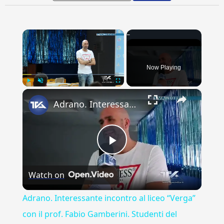
×
Now Playing
×
Play
Unmute
Fullscreen
Adrano. Interessante incontro al liceo “Verga” con il prof. Fabio Gamberini. Studenti del Linguistic
Play
Watch on
Video
Adrano. Interessante incontro al liceo “Verga”
con il prof. Fabio Gamberini. Studenti del