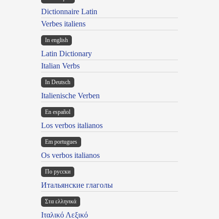
Dictionnaire Latin
Verbes italiens
In english
Latin Dictionary
Italian Verbs
In Deutsch
Italienische Verben
En español
Los verbos italianos
Em portugues
Os verbos italianos
По русски
Итальянские глаголы
Στα ελληνικά
Ιταλικό Λεξικό