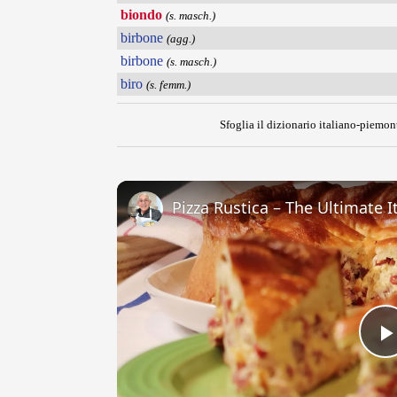
biondo
(s. masch.)
birbone
(agg.)
birbone
(s. masch.)
biro
(s. femm.)
Sfoglia il dizionario italiano-piemont
Pizza Rustica – The Ultimate It