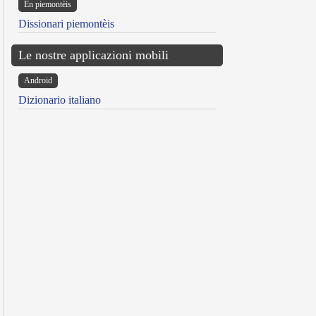
Ën piemontèis
Dissionari piemontèis
Le nostre applicazioni mobili
Android
Dizionario italiano
reen