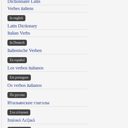
Dictionnaire Latin
Verbes italiens
In english
Latin Dictionary
Italian Verbs
In Deutsch
Italienische Verben
En español
Los verbos italianos
Em portugues
Os verbos italianos
По русски
Итальянские глаголы
Στα ελληνικά
Ιταλικό Λεξικό