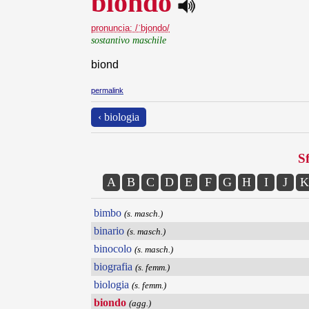
biondo
pronuncia: /ˈbjondo/
sostantivo maschile
biond
permalink
‹ biologia
Sf
A
B
C
D
E
F
G
H
I
J
K
bimbo
(s. masch.)
binario
(s. masch.)
binocolo
(s. masch.)
biografia
(s. femm.)
biologia
(s. femm.)
biondo
(agg.)