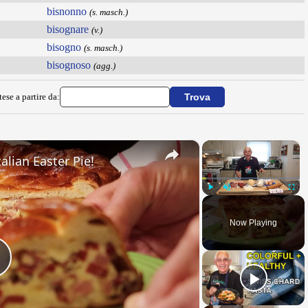
bisnonno
(s. masch.)
bisognare
(v.)
bisogno
(s. masch.)
bisognoso
(agg.)
ese a partire da:
×
×
alian Easter Pie!
Play
Unmute
Fullsc
Now Playing
Play