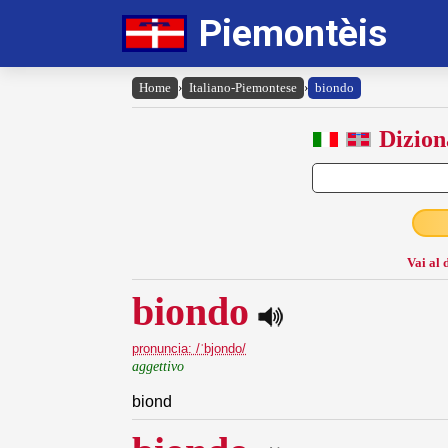
Piemontèis
Home
›
Italiano-Piemontese
›
biondo
Dizion
Vai al 
biondo
pronuncia: /ˈbjondo/
aggettivo
biond