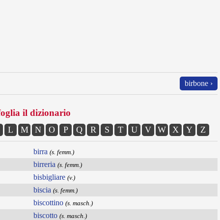
birbone ›
oglia il dizionario
L
M
N
O
P
Q
R
S
T
U
V
W
X
Y
Z
birra
(s. femm.)
birreria
(s. femm.)
bisbigliare
(v.)
biscia
(s. femm.)
biscottino
(s. masch.)
biscotto
(s. masch.)