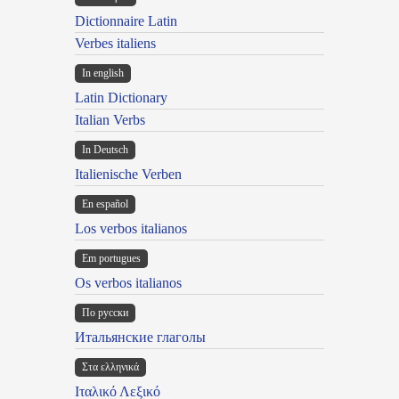
Dictionnaire Latin
Verbes italiens
In english
Latin Dictionary
Italian Verbs
In Deutsch
Italienische Verben
En español
Los verbos italianos
Em portugues
Os verbos italianos
По русски
Итальянские глаголы
Στα ελληνικά
Ιταλικό Λεξικό