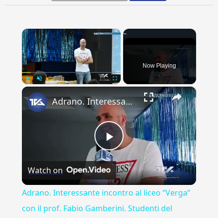
×
Now Playing
×
Play
Unmute
Fullscreen
Adrano. Interessante incontro al liceo “Verga” con il prof. Fabio Gamberini. Studenti del Linguistic
Play
Watch on
Video
Adrano. Interessante incontro al liceo “Verga”
con il prof. Fabio Gamberini. Studenti del