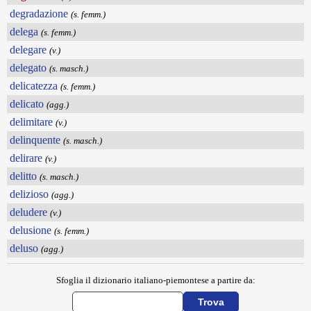
degradazione
(s. femm.)
delega
(s. femm.)
delegare
(v.)
delegato
(s. masch.)
delicatezza
(s. femm.)
delicato
(agg.)
delimitare
(v.)
delinquente
(s. masch.)
delirare
(v.)
delitto
(s. masch.)
delizioso
(agg.)
deludere
(v.)
delusione
(s. femm.)
deluso
(agg.)
Sfoglia il dizionario italiano-piemontese a partire da: