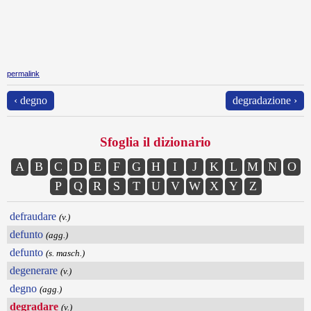
permalink
‹ degno
degradazione ›
Sfoglia il dizionario
A
B
C
D
E
F
G
H
I
J
K
L
M
N
O
P
Q
R
S
T
U
V
W
X
Y
Z
defraudare
(v.)
defunto
(agg.)
defunto
(s. masch.)
degenerare
(v.)
degno
(agg.)
degradare
(v.)