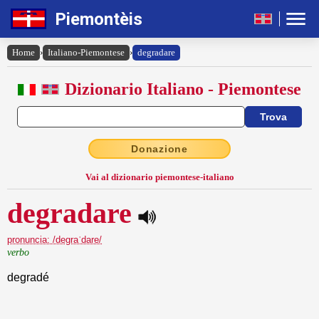
Piemontèis
Home
›
Italiano-Piemontese
›
degradare
Dizionario Italiano - Piemontese
Donazione
Vai al dizionario piemontese-italiano
degradare
pronuncia: /degraˈdare/
verbo
degradé