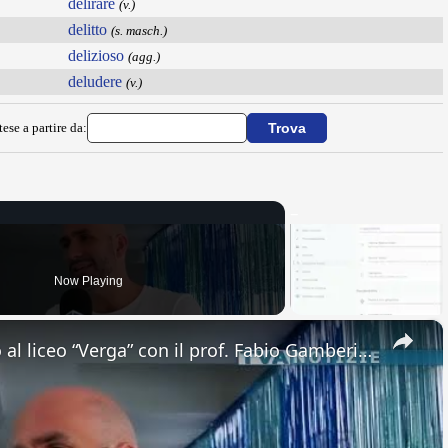
delirare
(v.)
delitto
(s. masch.)
delizioso
(agg.)
deludere
(v.)
ese a partire da:
Now Playing
×
Adrano. Interessante incontro al liceo “Verga” con il prof. Fabio Gamberini. Studenti del Linguistic