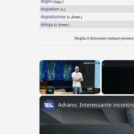
degno
(agg.)
degradare
(v.)
degradazione
(s. femm.)
delega
(s. femm.)
Sfoglia il dizionario italiano-piemont
×
Play
Unmute
Fullscreen