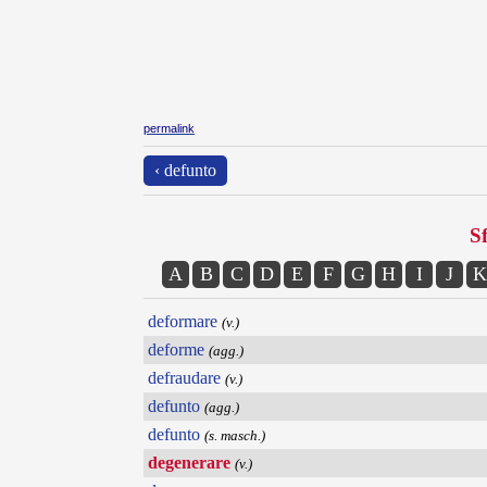
permalink
‹ defunto
Sf
A
B
C
D
E
F
G
H
I
J
K
deformare
(v.)
deforme
(agg.)
defraudare
(v.)
defunto
(agg.)
defunto
(s. masch.)
degenerare
(v.)