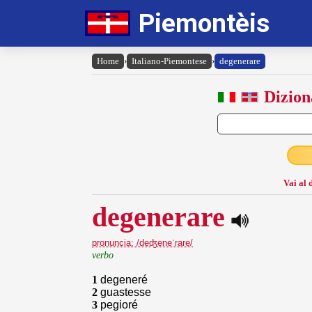
Piemontèis
Home
›
Italiano-Piemontese
›
degenerare
Dizion
Vai al 
degenerare
pronuncia: /deʤeneˈrare/
verbo
1
degeneré
2
guastesse
3
pegioré