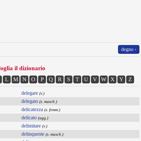
degno ›
oglia il dizionario
L
M
N
O
P
Q
R
S
T
U
V
W
X
Y
Z
delegare
(v.)
delegato
(s. masch.)
delicatezza
(s. femm.)
delicato
(agg.)
delimitare
(v.)
delinquente
(s. masch.)