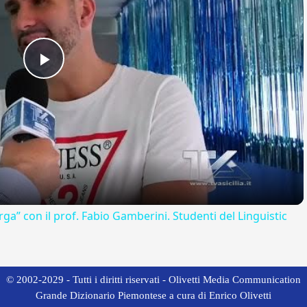
Play
Video
rga” con il prof. Fabio Gamberini. Studenti del Linguistic
© 2002-2029 - Tutti i diritti riservati - Olivetti Media Communication
Grande Dizionario Piemontese a cura di Enrico Olivetti