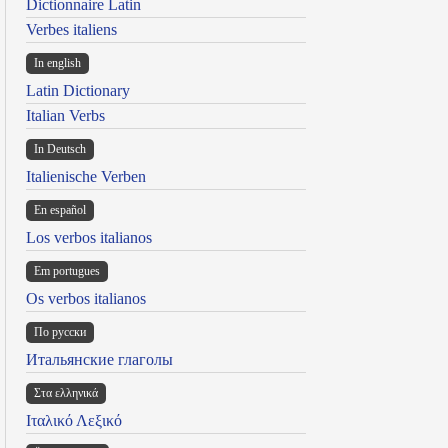
Dictionnaire Latin
Verbes italiens
In english
Latin Dictionary
Italian Verbs
In Deutsch
Italienische Verben
En español
Los verbos italianos
Em portugues
Os verbos italianos
По русски
Итальянские глаголы
Στα ελληνικά
Ιταλικό Λεξικό