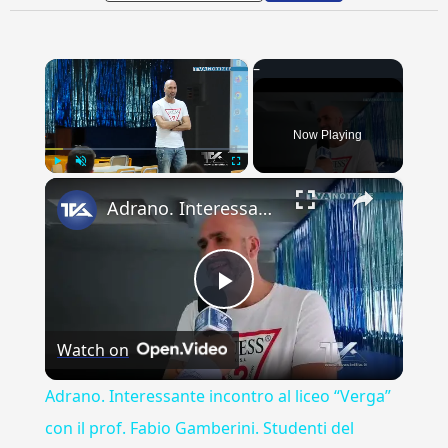
×
Now Playing
×
Play
Unmute
Fullscreen
Adrano. Interessante incontro al liceo “Verga” con il prof. Fabio Gamberini. Studenti del Linguistic
Play
Watch on
Video
Adrano. Interessante incontro al liceo “Verga”
con il prof. Fabio Gamberini. Studenti del