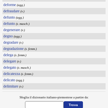
deforme
(agg.)
defraudare
(v.)
defunto
(agg.)
defunto
(s. masch.)
degenerare
(v.)
degno
(agg.)
degradare
(v.)
degradazione
(s. femm.)
delega
(s. femm.)
delegare
(v.)
delegato
(s. masch.)
delicatezza
(s. femm.)
delicato
(agg.)
delimitare
(v.)
Sfoglia il dizionario italiano-piemontese a partire da: