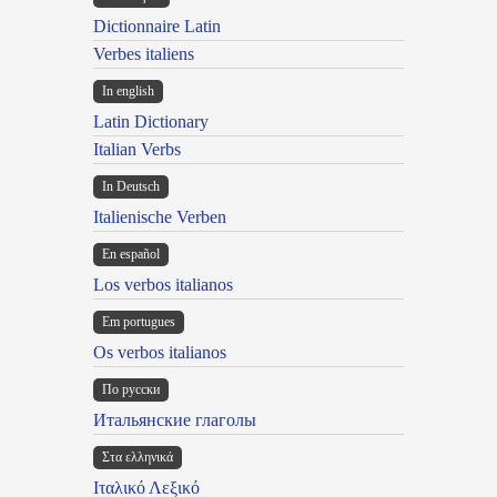
Dictionnaire Latin
Verbes italiens
In english
Latin Dictionary
Italian Verbs
In Deutsch
Italienische Verben
En español
Los verbos italianos
Em portugues
Os verbos italianos
По русски
Итальянские глаголы
Στα ελληνικά
Ιταλικό Λεξικό