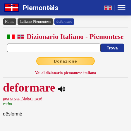
Piemontèis
Home
›
Italiano-Piemontese
›
deformare
Dizionario Italiano - Piemontese
Donazione
Vai al dizionario piemontese-italiano
deformare
pronuncia: /deforˈmare/
verbo
dësformé