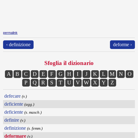
permalink
‹ definizione
deforme ›
Sfoglia il dizionario
A
B
C
D
E
F
G
H
I
J
K
L
M
N
O
P
Q
R
S
T
U
V
W
X
Y
Z
defecare
(v.)
deficiente
(agg.)
deficiente
(s. masch.)
definire
(v.)
definizione
(s. femm.)
deformare
(v.)