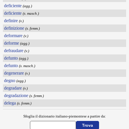
deficiente
(agg.)
deficiente
(s. masch.)
definire
(v.)
definizione
(s. femm.)
deformare
(v.)
deforme
(agg.)
defraudare
(v.)
defunto
(agg.)
defunto
(s. masch.)
degenerare
(v.)
degno
(agg.)
degradare
(v.)
degradazione
(s. femm.)
delega
(s. femm.)
Sfoglia il dizionario italiano-piemontese a partire da: