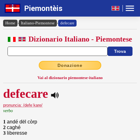
Piemontèis
Home
›
Italiano-Piemontese
›
defecare
Dizionario Italiano - Piemontese
Donazione
Vai al dizionario piemontese-italiano
defecare
pronuncia: /defeˈkare/
verbo
1
andé dël còrp
2
caghé
3
liberesse