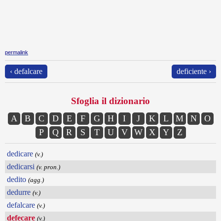
permalink
‹ defalcare
deficiente ›
Sfoglia il dizionario
A
B
C
D
E
F
G
H
I
J
K
L
M
N
O
P
Q
R
S
T
U
V
W
X
Y
Z
dedicare
(v.)
dedicarsi
(v. pron.)
dedito
(agg.)
dedurre
(v.)
defalcare
(v.)
defecare
(v.)