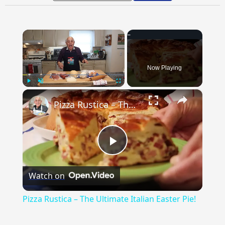
×
Now Playing
×
Play
Unmute
Fullscreen
Pizza Rustica – The Ultimate Italian Easter Pie!
Play
Watch on
Video
Pizza Rustica – The Ultimate Italian Easter Pie!