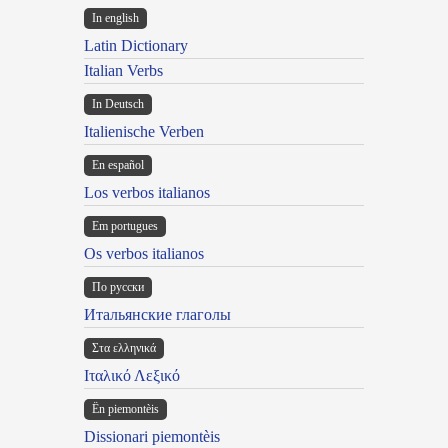
In english
Latin Dictionary
Italian Verbs
In Deutsch
Italienische Verben
En español
Los verbos italianos
Em portugues
Os verbos italianos
По русски
Итальянские глаголы
Στα ελληνικά
Ιταλικό Λεξικό
Ën piemontèis
Dissionari piemontèis