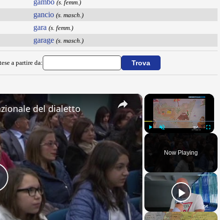
gambo
(s. femm.)
gancio
(s. masch.)
gara
(s. femm.)
garage
(s. masch.)
ese a partire da:
×
×
zionale del dialetto
Play
Unmute
Fullsc
Now Playing
Play