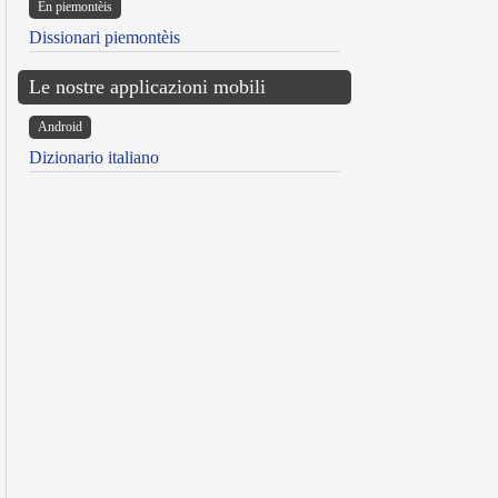
Ën piemontèis
Dissionari piemontèis
Le nostre applicazioni mobili
Android
Dizionario italiano
reen