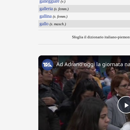
galleggiare
(v.)
galleria
(s. femm.)
gallina
(s. femm.)
gallo
(s. masch.)
Sfoglia il dizionario italiano-piemont
Ad Adrano oggi la giornata na