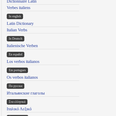
Dictionnaire Latin
Verbes italiens
In english
Latin Dictionary
Italian Verbs
In Deutsch
Italienische Verben
En español
Los verbos italianos
Em portugues
Os verbos italianos
По русски
Итальянские глаголы
Στα ελληνικά
Ιταλικό Λεξικό