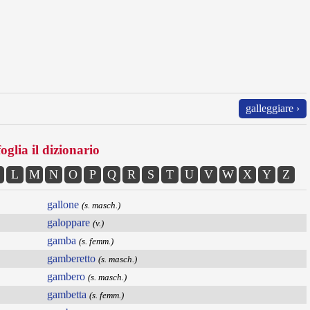
galleggiare ›
oglia il dizionario
L
M
N
O
P
Q
R
S
T
U
V
W
X
Y
Z
gallone
(s. masch.)
galoppare
(v.)
gamba
(s. femm.)
gamberetto
(s. masch.)
gambero
(s. masch.)
gambetta
(s. femm.)