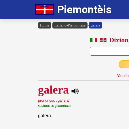
Piemontèis
Home
›
Italiano-Piemontese
›
galera
Dizion
Vai al 
galera
pronuncia: /gaˈlɛra/
sostantivo femminile
galera