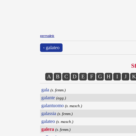
permalink
‹ galateo
Sf
A
B
C
D
E
F
G
H
I
J
K
gala
(s. femm.)
galante
(agg.)
galantuomo
(s. masch.)
galassia
(s. femm.)
galateo
(s. masch.)
galera
(s. femm.)