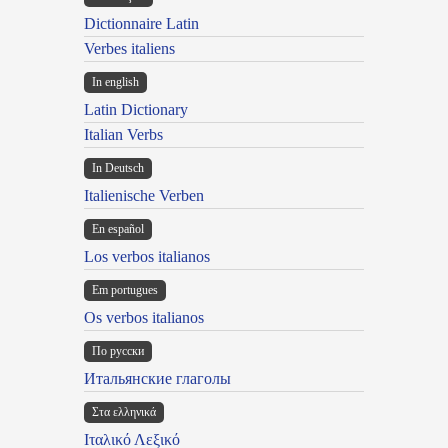
Dictionnaire Latin
Verbes italiens
In english
Latin Dictionary
Italian Verbs
In Deutsch
Italienische Verben
En español
Los verbos italianos
Em portugues
Os verbos italianos
По русски
Итальянские глаголы
Στα ελληνικά
Ιταλικό Λεξικό