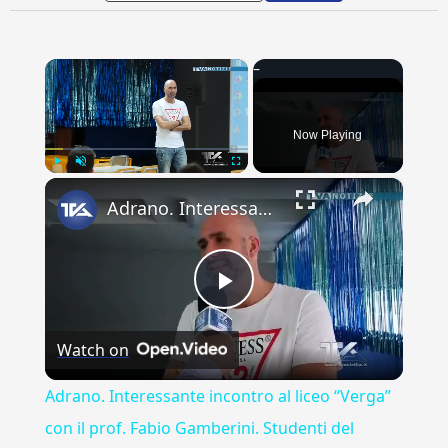
×
Now Playing
×
Play
Unmute
Fullscreen
Adrano. Interessante incontro al liceo “Verga” con il prof. Fabio Gamberini. Studenti del Linguistic
Play
Watch on
Video
Adrano. Interessante incontro al liceo “Verga”
con il prof. Fabio Gamberini. Studenti del