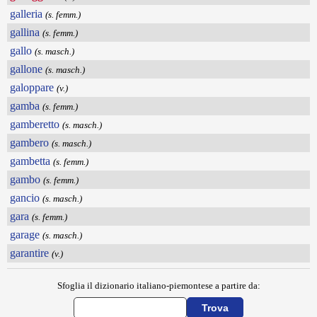
galleria
(s. femm.)
gallina
(s. femm.)
gallo
(s. masch.)
gallone
(s. masch.)
galoppare
(v.)
gamba
(s. femm.)
gamberetto
(s. masch.)
gambero
(s. masch.)
gambetta
(s. femm.)
gambo
(s. femm.)
gancio
(s. masch.)
gara
(s. femm.)
garage
(s. masch.)
garantire
(v.)
Sfoglia il dizionario italiano-piemontese a partire da: