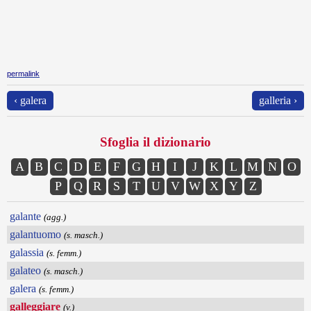
permalink
‹ galera
galleria ›
Sfoglia il dizionario
A
B
C
D
E
F
G
H
I
J
K
L
M
N
O
P
Q
R
S
T
U
V
W
X
Y
Z
galante
(agg.)
galantuomo
(s. masch.)
galassia
(s. femm.)
galateo
(s. masch.)
galera
(s. femm.)
galleggiare
(v.)