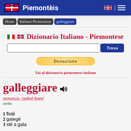
Piemontèis
Home
›
Italiano-Piemontese
›
galleggiare
Dizionario Italiano - Piemontese
Donazione
Vai al dizionario piemontese-italiano
galleggiare
pronuncia: /galledˈʤare/
verbo
1
floté
2
galegé
3
sté a gala