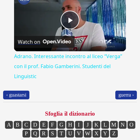
Play
Watch on
Video
Adrano. Interessante incontro al liceo “Verga”
con il prof. Fabio Gamberini. Studenti del
Linguistic
‹ guastarsi
guerra ›
Sfoglia il dizionario
A
B
C
D
E
F
G
H
I
J
K
L
M
N
O
P
Q
R
S
T
U
V
W
X
Y
Z