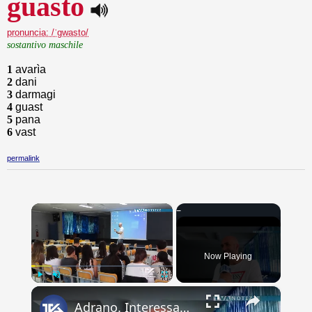
guasto
pronuncia: /ˈgwasto/
sostantivo maschile
1
avarìa
2
dani
3
darmagi
4
guast
5
pana
6
vast
permalink
×
Now Playing
×
Play
Unmute
Fullscreen
Adrano. Interessante incontro al liceo “Verga” con il prof. Fabio Gamberini. Studenti del Linguistic