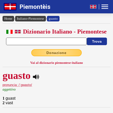
Piemontèis
Home
›
Italiano-Piemontese
›
guasto
Dizionario Italiano - Piemontese
Donazione
Vai al dizionario piemontese-italiano
guasto
pronuncia: /ˈgwasto/
aggettivo
1
guast
2
vast