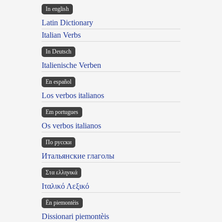
In english
Latin Dictionary
Italian Verbs
In Deutsch
Italienische Verben
En español
Los verbos italianos
Em portugues
Os verbos italianos
По русски
Итальянские глаголы
Στα ελληνικά
Ιταλικό Λεξικό
Ën piemontèis
Dissionari piemontèis