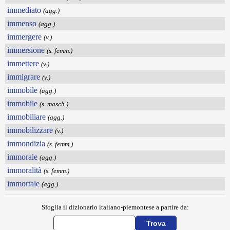
immediato
(agg.)
immenso
(agg.)
immergere
(v.)
immersione
(s. femm.)
immettere
(v.)
immigrare
(v.)
immobile
(agg.)
immobile
(s. masch.)
immobiliare
(agg.)
immobilizzare
(v.)
immondizia
(s. femm.)
immorale
(agg.)
immoralità
(s. femm.)
immortale
(agg.)
Sfoglia il dizionario italiano-piemontese a partire da: