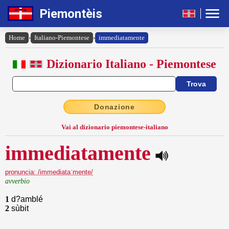
Piemontèis
Home
›
Italiano-Piemontese
›
immediatamente
Dizionario Italiano - Piemontese
Donazione
Vai al dizionario piemontese-italiano
immediatamente
pronuncia: /immediataˈmente/
avverbio
1
d?amblé
2
sùbit