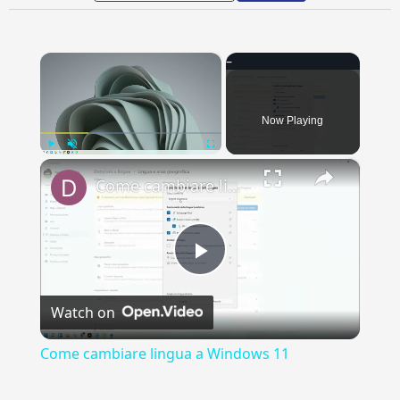
×
Now Playing
×
Play
Unmute
Fullscreen
Come cambiare lingua a Windows 11
Play
Watch on
Video
Come cambiare lingua a Windows 11