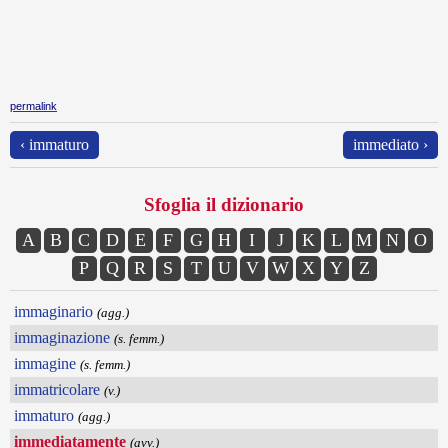
permalink
‹ immaturo
immediato ›
Sfoglia il dizionario
A
B
C
D
E
F
G
H
I
J
K
L
M
N
O
P
Q
R
S
T
U
V
W
X
Y
Z
immaginario
(agg.)
immaginazione
(s. femm.)
immagine
(s. femm.)
immatricolare
(v.)
immaturo
(agg.)
immediatamente
(avv.)