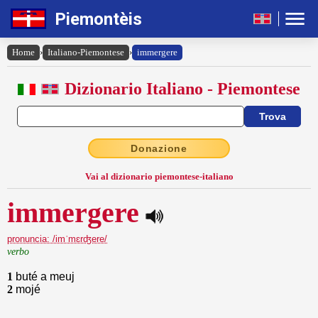
Piemontèis
Home
›
Italiano-Piemontese
›
immergere
Dizionario Italiano - Piemontese
Donazione
Vai al dizionario piemontese-italiano
immergere
pronuncia: /imˈmɛrʤere/
verbo
1
buté a meuj
2
mojé