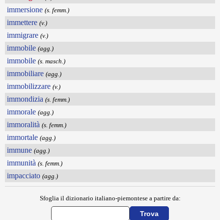
immersione
(s. femm.)
immettere
(v.)
immigrare
(v.)
immobile
(agg.)
immobile
(s. masch.)
immobiliare
(agg.)
immobilizzare
(v.)
immondizia
(s. femm.)
immorale
(agg.)
immoralità
(s. femm.)
immortale
(agg.)
immune
(agg.)
immunità
(s. femm.)
impacciato
(agg.)
Sfoglia il dizionario italiano-piemontese a partire da: