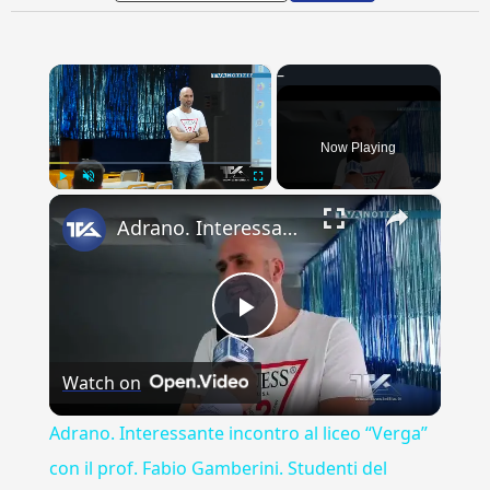
×
Now Playing
×
Play
Unmute
Fullscreen
Adrano. Interessante incontro al liceo “Verga” con il prof. Fabio Gamberini. Studenti del Linguistic
Play
Watch on
Video
Adrano. Interessante incontro al liceo “Verga”
con il prof. Fabio Gamberini. Studenti del