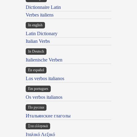
Dictionnaire Latin
Verbes italiens
In english
Latin Dictionary
Italian Verbs
In Deutsch
Italienische Verben
En español
Los verbos italianos
Em portugues
Os verbos italianos
По русски
Итальянские глаголы
Στα ελληνικά
Ιταλικό Λεξικό