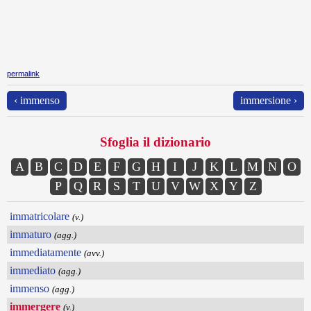
permalink
‹ immenso
immersione ›
Sfoglia il dizionario
A
B
C
D
E
F
G
H
I
J
K
L
M
N
O
P
Q
R
S
T
U
V
W
X
Y
Z
immatricolare
(v.)
immaturo
(agg.)
immediatamente
(avv.)
immediato
(agg.)
immenso
(agg.)
immergere
(v.)