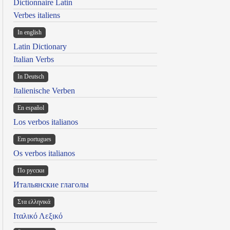
Dictionnaire Latin
Verbes italiens
In english
Latin Dictionary
Italian Verbs
In Deutsch
Italienische Verben
En español
Los verbos italianos
Em portugues
Os verbos italianos
По русски
Итальянские глаголы
Στα ελληνικά
Ιταλικό Λεξικό