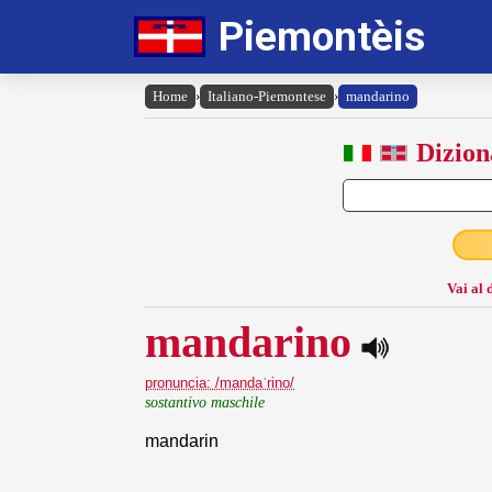
Piemontèis
Home
›
Italiano-Piemontese
›
mandarino
Dizion
Vai al 
mandarino
pronuncia: /mandaˈrino/
sostantivo maschile
mandarin