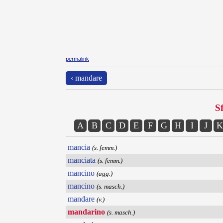
permalink
‹ mandare
Sf
A
B
C
D
E
F
G
H
I
J
K
mancia
(s. femm.)
manciata
(s. femm.)
mancino
(agg.)
mancino
(s. masch.)
mandare
(v.)
mandarino
(s. masch.)