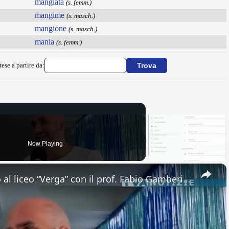
mangiata
(s. femm.)
mangime
(s. masch.)
mangione
(s. masch.)
mania
(s. femm.)
ese a partire da:
Now Playing
×
Adrano. Interessante incontro al liceo “Verga” con il prof. Fabio Gamberini. Studenti del Linguistic