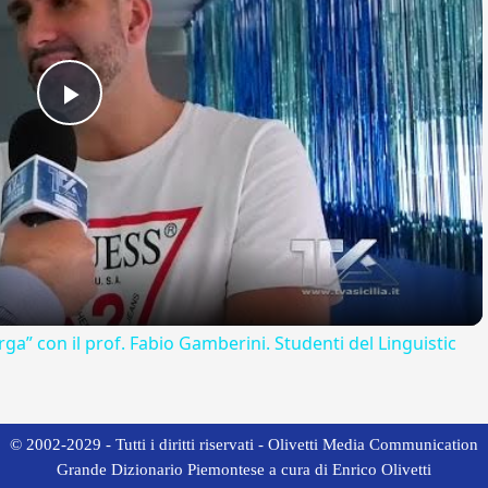
Play
Video
rga” con il prof. Fabio Gamberini. Studenti del Linguistic
© 2002-2029 - Tutti i diritti riservati - Olivetti Media Communication
Grande Dizionario Piemontese a cura di Enrico Olivetti