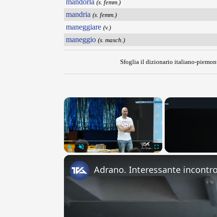
mandorla
(s. femm.)
mandria
(s. femm.)
maneggiare
(v.)
maneggio
(s. masch.)
Sfoglia il dizionario italiano-piemont
×
Play
Unmute
Fullscreen