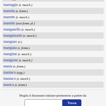
maneggio
(s. masch.)
manetta
(s. femm.)
manette
(s. masch.)
manette
(sost femm. pl.)
manganello
(s. masch.)
mangianastri
(s. masch.)
mangiare
(v.)
mangiata
(s. femm.)
mangime
(s. masch.)
mangione
(s. masch.)
mania
(s. femm.)
maniaco
(agg.)
maniaco
(s. masch.)
manica
(s. femm.)
Sfoglia il dizionario italiano-piemontese a partire da: