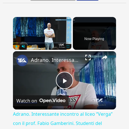
×
Now Playing
×
Play
Unmute
Fullscreen
Adrano. Interessante incontro al liceo “Verga” con il prof. Fabio Gamberini. Studenti del Linguistic
Play
Watch on
Video
Adrano. Interessante incontro al liceo “Verga”
con il prof. Fabio Gamberini. Studenti del