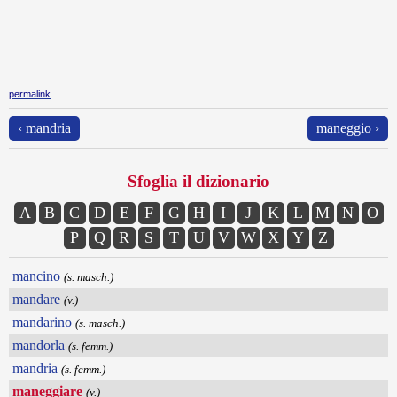
permalink
‹ mandria
maneggio ›
Sfoglia il dizionario
A
B
C
D
E
F
G
H
I
J
K
L
M
N
O
P
Q
R
S
T
U
V
W
X
Y
Z
mancino
(s. masch.)
mandare
(v.)
mandarino
(s. masch.)
mandorla
(s. femm.)
mandria
(s. femm.)
maneggiare
(v.)