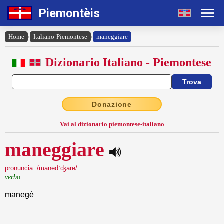
Piemontèis
Home
›
Italiano-Piemontese
›
maneggiare
Dizionario Italiano - Piemontese
Donazione
Vai al dizionario piemontese-italiano
maneggiare
pronuncia: /manedˈʤare/
verbo
manegé