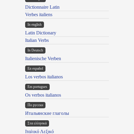
Dictionnaire Latin
Verbes italiens
In english
Latin Dictionary
Italian Verbs
In Deutsch
Italienische Verben
En español
Los verbos italianos
Em portugues
Os verbos italianos
По русски
Итальянские глаголы
Στα ελληνικά
Ιταλικό Λεξικό