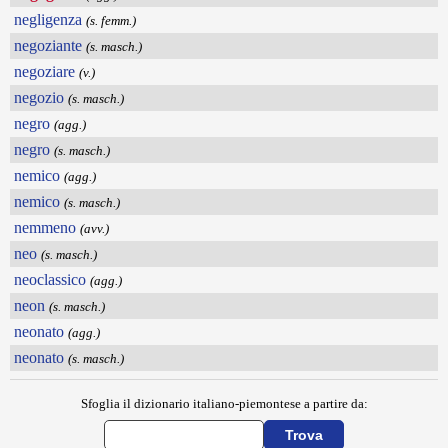
negligenza
(s. femm.)
negoziante
(s. masch.)
negoziare
(v.)
negozio
(s. masch.)
negro
(agg.)
negro
(s. masch.)
nemico
(agg.)
nemico
(s. masch.)
nemmeno
(avv.)
neo
(s. masch.)
neoclassico
(agg.)
neon
(s. masch.)
neonato
(agg.)
neonato
(s. masch.)
Sfoglia il dizionario italiano-piemontese a partire da: