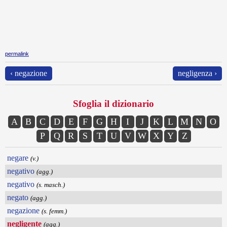
permalink
‹ negazione
negligenza ›
Sfoglia il dizionario
A
B
C
D
E
F
G
H
I
J
K
L
M
N
O
P
Q
R
S
T
U
V
W
X
Y
Z
negare
(v.)
negativo
(agg.)
negativo
(s. masch.)
negato
(agg.)
negazione
(s. femm.)
negligente
(agg.)