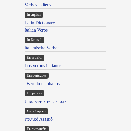
Verbes italiens
In english
Latin Dictionary
Italian Verbs
In Deutsch
Italienische Verben
En español
Los verbos italianos
Em portugues
Os verbos italianos
По русски
Итальянские глаголы
Στα ελληνικά
Ιταλικό Λεξικό
Ën piemontèis