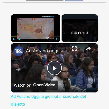
×
Now Playing
×
Play
Unmute
Fullscreen
Ad Adrano oggi la giornata nazionale del dialetto
Play
Watch on
Video
Ad Adrano oggi la giornata nazionale del
dialetto