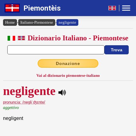
Piemontèis
Home
›
Italiano-Piemontese
›
negligente
Dizionario Italiano - Piemontese
Donazione
Vai al dizionario piemontese-italiano
negligente
pronuncia: /negliˈʤɛnte/
aggettivo
negligent