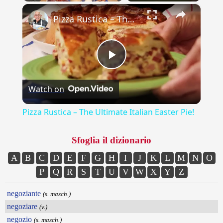
×
Play
Unmute
Fullscreen
Pizza Rustica – The Ultimate Italian Easter Pie!
Play
Watch on
Video
Pizza Rustica – The Ultimate Italian Easter Pie!
Sfoglia il dizionario
A
B
C
D
E
F
G
H
I
J
K
L
M
N
O
P
Q
R
S
T
U
V
W
X
Y
Z
negoziante
(s. masch.)
negoziare
(v.)
negozio
(s. masch.)