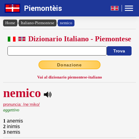
Piemontèis
Home
›
Italiano-Piemontese
›
nemico
Dizionario Italiano - Piemontese
Donazione
Vai al dizionario piemontese-italiano
nemico
pronuncia: /neˈmiko/
aggettivo
1
anemis
2
inimis
3
nemis