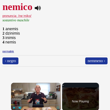
nemico
pronuncia: /neˈmiko/
sostantivo maschile
1
anemis
2
dzinimis
3
inimis
4
nemis
permalink
‹ negro
nemmeno ›
×
Now Playing