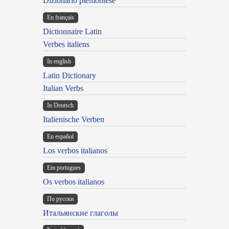
Dizionario piemontese
En français
Dictionnaire Latin
Verbes italiens
In english
Latin Dictionary
Italian Verbs
In Deutsch
Italienische Verben
En español
Los verbos italianos
Em portugues
Os verbos italianos
По русски
Итальянские глаголы