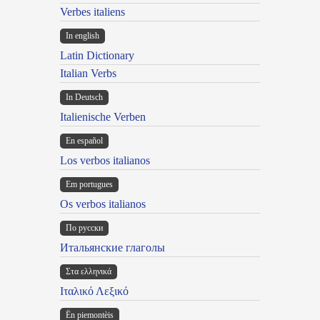
Verbes italiens
In english
Latin Dictionary
Italian Verbs
In Deutsch
Italienische Verben
En español
Los verbos italianos
Em portugues
Os verbos italianos
По русски
Итальянские глаголы
Στα ελληνικά
Ιταλικό Λεξικό
Ën piemontèis