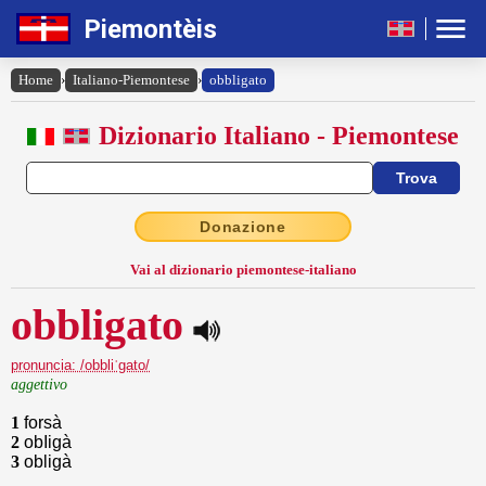
Piemontèis
Home
›
Italiano-Piemontese
›
obbligato
Dizionario Italiano - Piemontese
Donazione
Vai al dizionario piemontese-italiano
obbligato
pronuncia: /obbliˈgato/
aggettivo
1
forsà
2
obIigà
3
obligà