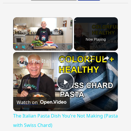
×
Now Playing
×
Play
Unmute
Fullscreen
The Italian Pasta Dish You’re Not Making (Pasta with Swiss Chard)
Play
Watch on
Video
The Italian Pasta Dish You’re Not Making (Pasta
with Swiss Chard)