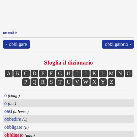
permalink
‹ obbligare
obbligatorio ›
Sfoglia il dizionario
A
B
C
D
E
F
G
H
I
J
K
L
M
N
O
P
Q
R
S
T
U
V
W
X
Y
Z
o
(cong.)
o
(int.)
oasi
(s. femm.)
obbedire
(v.)
obbligare
(v.)
obbligato
(agg.)