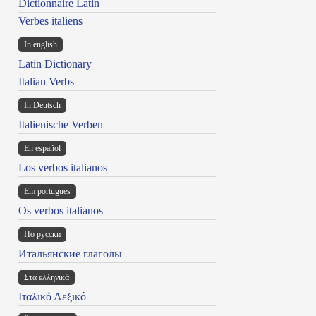
Dictionnaire Latin
Verbes italiens
In english
Latin Dictionary
Italian Verbs
In Deutsch
Italienische Verben
En español
Los verbos italianos
Em portugues
Os verbos italianos
По русски
Итальянские глаголы
Στα ελληνικά
Ιταλικό Λεξικό