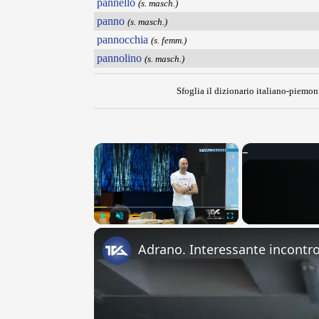
pannello
(s. masch.)
panno
(s. masch.)
pannocchia
(s. femm.)
pannolino
(s. masch.)
Sfoglia il dizionario italiano-piemont
×
Play
Unmute
Fullscreen