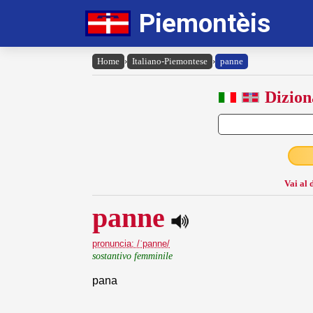
Piemontèis
Home
›
Italiano-Piemontese
›
panne
Dizion
Vai al 
panne
pronuncia: /ˈpanne/
sostantivo femminile
pana