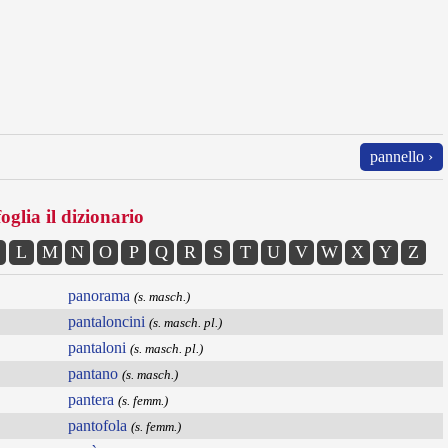
pannello ›
oglia il dizionario
L
M
N
O
P
Q
R
S
T
U
V
W
X
Y
Z
panorama
(s. masch.)
pantaloncini
(s. masch. pl.)
pantaloni
(s. masch. pl.)
pantano
(s. masch.)
pantera
(s. femm.)
pantofola
(s. femm.)