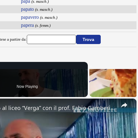
papà
(s. masch.)
papato
(s. masch.)
papavero
(s. masch.)
papera
(s. femm.)
ese a partire da:
Now Playing
×
Adrano. Interessante incontro al liceo “Verga” con il prof. Fabio Gamberini. Studenti del Linguistic