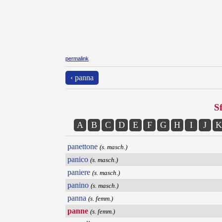
permalink
‹ panna
Sf
A
B
C
D
E
F
G
H
I
J
K
panettone
(s. masch.)
panico
(s. masch.)
paniere
(s. masch.)
panino
(s. masch.)
panna
(s. femm.)
panne
(s. femm.)