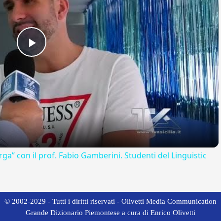
Play
Video
rga” con il prof. Fabio Gamberini. Studenti del Linguistic
© 2002-2029 - Tutti i diritti riservati - Olivetti Media Communication
Grande Dizionario Piemontese a cura di Enrico Olivetti