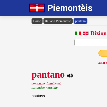
Piemontèis
Home
›
Italiano-Piemontese
›
pantano
Dizion
Vai al 
pantano
pronuncia: /panˈtano/
sostantivo maschile
pautass