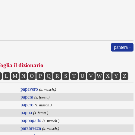
pantera ›
oglia il dizionario
L
M
N
O
P
Q
R
S
T
U
V
W
X
Y
Z
papavero
(s. masch.)
papera
(s. femm.)
papero
(s. masch.)
pappa
(s. femm.)
pappagallo
(s. masch.)
parabrezza
(s. masch.)