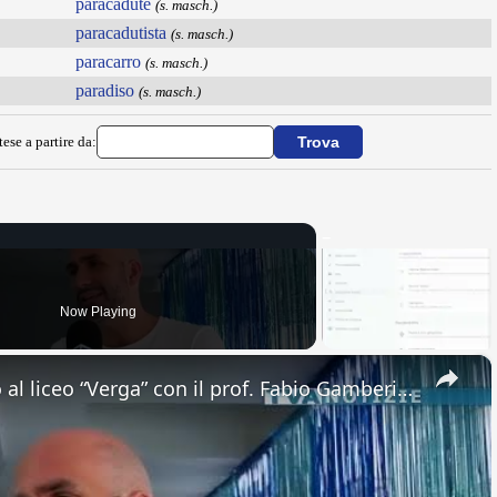
paracadute
(s. masch.)
paracadutista
(s. masch.)
paracarro
(s. masch.)
paradiso
(s. masch.)
ese a partire da:
Now Playing
×
Adrano. Interessante incontro al liceo “Verga” con il prof. Fabio Gamberini. Studenti del Linguistic