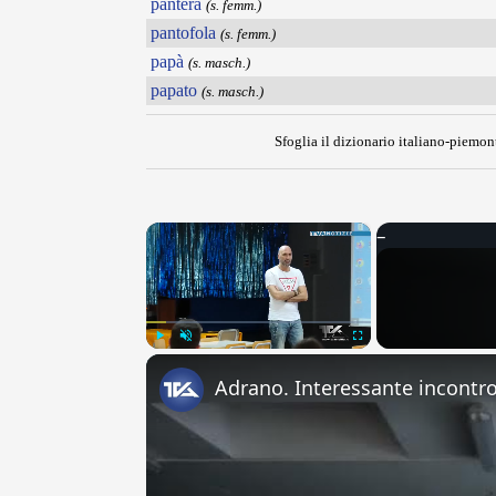
pantera
(s. femm.)
pantofola
(s. femm.)
papà
(s. masch.)
papato
(s. masch.)
Sfoglia il dizionario italiano-piemont
×
Play
Unmute
Fullscreen