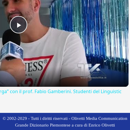
Play
Video
rga” con il prof. Fabio Gamberini. Studenti del Linguistic
© 2002-2029 - Tutti i diritti riservati - Olivetti Media Communication
Grande Dizionario Piemontese a cura di Enrico Olivetti