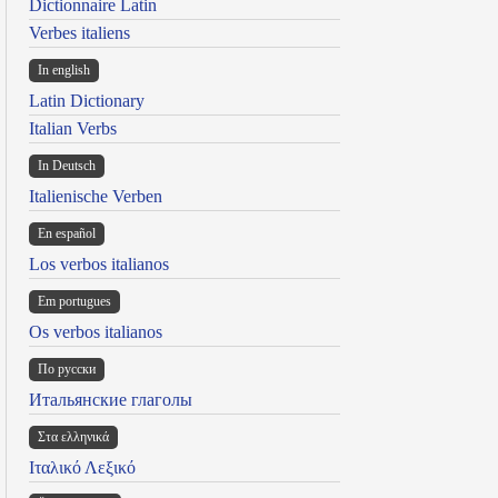
Dictionnaire Latin
Verbes italiens
In english
Latin Dictionary
Italian Verbs
In Deutsch
Italienische Verben
En español
Los verbos italianos
Em portugues
Os verbos italianos
По русски
Итальянские глаголы
Στα ελληνικά
Ιταλικό Λεξικό