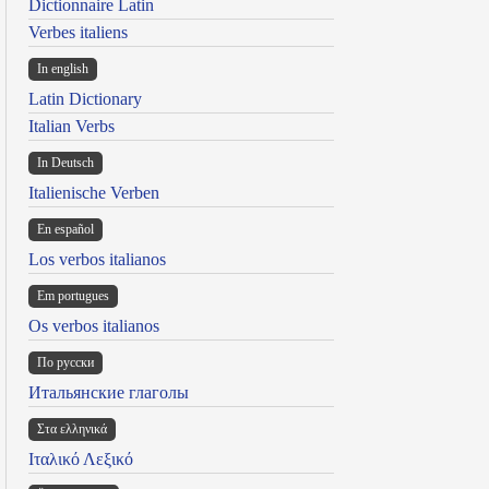
Dictionnaire Latin
Verbes italiens
In english
Latin Dictionary
Italian Verbs
In Deutsch
Italienische Verben
En español
Los verbos italianos
Em portugues
Os verbos italianos
По русски
Итальянские глаголы
Στα ελληνικά
Ιταλικό Λεξικό