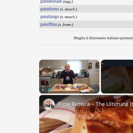
paradossale
(agg.)
paradosso
(s. masch.)
parafango
(s. masch.)
paraffina
(s. femm.)
Sfoglia il dizionario italiano-piemont
×
Play
Unmute
Fullscreen
Pizza Rustica – The Ultimate It