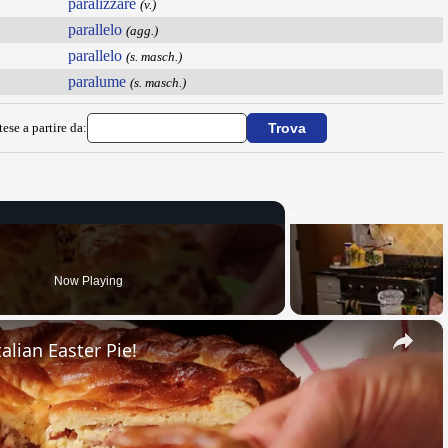
paralizzare
(v.)
parallelo
(agg.)
parallelo
(s. masch.)
paralume
(s. masch.)
ese a partire da:
Now Playing
×
alian Easter Pie!