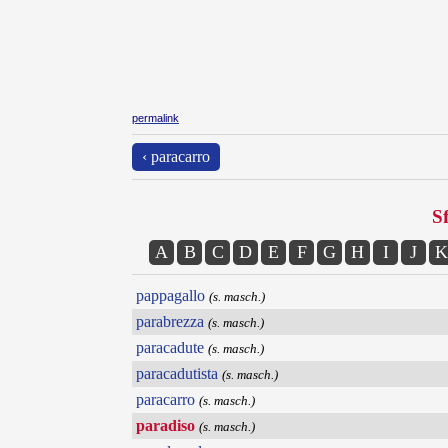
permalink
‹ paracarro
Sf
A
B
C
D
E
F
G
H
I
J
K
pappagallo
(s. masch.)
parabrezza
(s. masch.)
paracadute
(s. masch.)
paracadutista
(s. masch.)
paracarro
(s. masch.)
paradiso
(s. masch.)