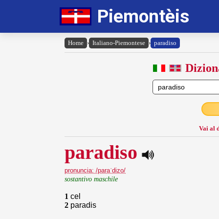
Piemontèis
Home
›
Italiano-Piemontese
›
paradiso
Dizion
Vai al 
paradiso
pronuncia: /paraˈdizo/
sostantivo maschile
1
cel
2
paradis