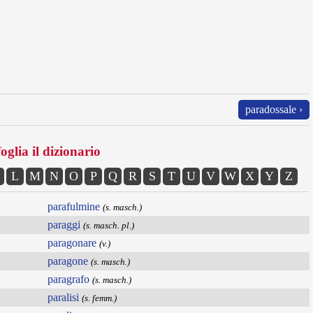
paradossale ›
oglia il dizionario
L
M
N
O
P
Q
R
S
T
U
V
W
X
Y
Z
parafulmine
(s. masch.)
paraggi
(s. masch. pl.)
paragonare
(v.)
paragone
(s. masch.)
paragrafo
(s. masch.)
paralisi
(s. femm.)