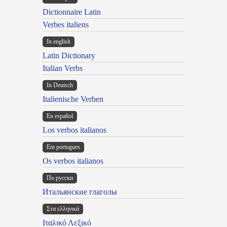
Dictionnaire Latin
Verbes italiens
In english
Latin Dictionary
Italian Verbs
In Deutsch
Italienische Verben
En español
Los verbos italianos
Em portugues
Os verbos italianos
По русски
Итальянские глаголы
Στα ελληνικά
Ιταλικό Λεξικό