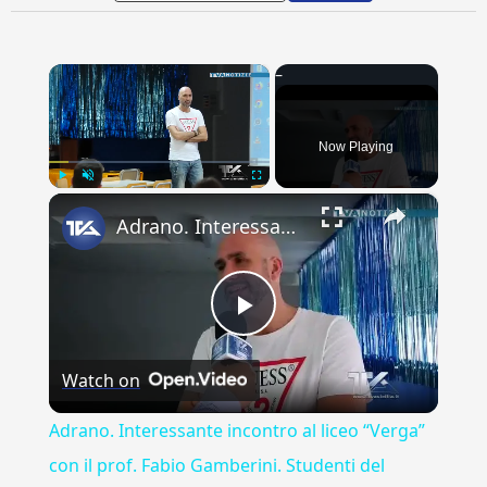
×
Now Playing
×
Play
Unmute
Fullscreen
Adrano. Interessante incontro al liceo “Verga” con il prof. Fabio Gamberini. Studenti del Linguistic
Play
Watch on
Video
Adrano. Interessante incontro al liceo “Verga”
con il prof. Fabio Gamberini. Studenti del