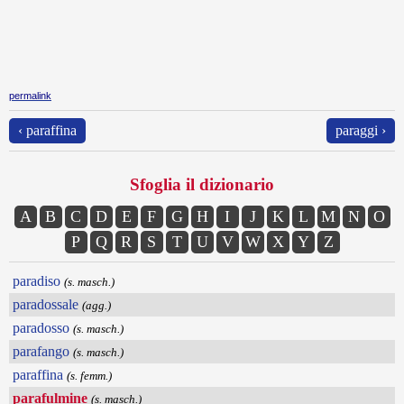
permalink
‹ paraffina
paraggi ›
Sfoglia il dizionario
A
B
C
D
E
F
G
H
I
J
K
L
M
N
O
P
Q
R
S
T
U
V
W
X
Y
Z
paradiso
(s. masch.)
paradossale
(agg.)
paradosso
(s. masch.)
parafango
(s. masch.)
paraffina
(s. femm.)
parafulmine
(s. masch.)