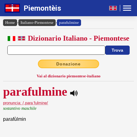
Piemontèis
Home
›
Italiano-Piemontese
›
parafulmine
Dizionario Italiano - Piemontese
Donazione
Vai al dizionario piemontese-italiano
parafulmine
pronuncia: /,paraˈfulmine/
sostantivo maschile
parafùlmin