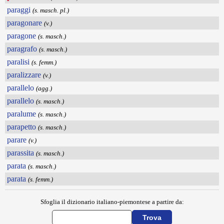
paraggi
(s. masch. pl.)
paragonare
(v.)
paragone
(s. masch.)
paragrafo
(s. masch.)
paralisi
(s. femm.)
paralizzare
(v.)
parallelo
(agg.)
parallelo
(s. masch.)
paralume
(s. masch.)
parapetto
(s. masch.)
parare
(v.)
parassita
(s. masch.)
parata
(s. masch.)
parata
(s. femm.)
Sfoglia il dizionario italiano-piemontese a partire da: