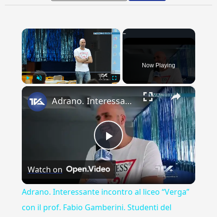
×
Now Playing
×
Play
Unmute
Fullscreen
Adrano. Interessante incontro al liceo “Verga” con il prof. Fabio Gamberini. Studenti del Linguistic
Play
Watch on
Video
Adrano. Interessante incontro al liceo “Verga”
con il prof. Fabio Gamberini. Studenti del