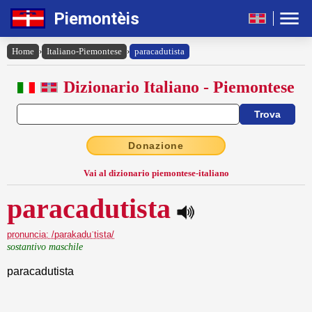
Piemontèis
Home
›
Italiano-Piemontese
›
paracadutista
Dizionario Italiano - Piemontese
Donazione
Vai al dizionario piemontese-italiano
paracadutista
pronuncia: /parakaduˈtista/
sostantivo maschile
paracadutista