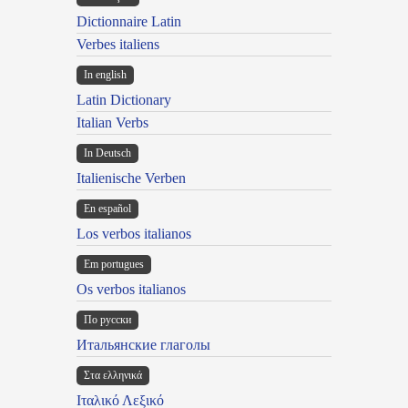
Dictionnaire Latin
Verbes italiens
In english
Latin Dictionary
Italian Verbs
In Deutsch
Italienische Verben
En español
Los verbos italianos
Em portugues
Os verbos italianos
По русски
Итальянские глаголы
Στα ελληνικά
Ιταλικό Λεξικό