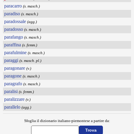
paracarro
(s. masch.)
paradiso
(s. masch.)
paradossale
(agg.)
paradosso
(s. masch.)
parafango
(s. masch.)
paraffina
(s. femm.)
parafulmine
(s. masch.)
paraggi
(s. masch. pl.)
paragonare
(v.)
paragone
(s. masch.)
paragrafo
(s. masch.)
paralisi
(s. femm.)
paralizzare
(v.)
parallelo
(agg.)
Sfoglia il dizionario italiano-piemontese a partire da: