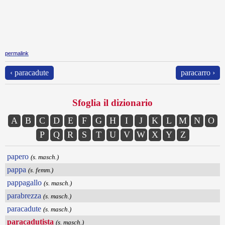
permalink
‹ paracadute
paracarro ›
Sfoglia il dizionario
A
B
C
D
E
F
G
H
I
J
K
L
M
N
O
P
Q
R
S
T
U
V
W
X
Y
Z
papero
(s. masch.)
pappa
(s. femm.)
pappagallo
(s. masch.)
parabrezza
(s. masch.)
paracadute
(s. masch.)
paracadutista
(s. masch.)