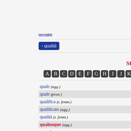
permalink
‹ qualità
Sf
A
B
C
D
E
F
G
H
I
J
K
quale
(agg.)
quale
(pron.)
qualifica
(s. femm.)
qualificato
(agg.)
qualità
(s. femm.)
qualunque
(agg.)