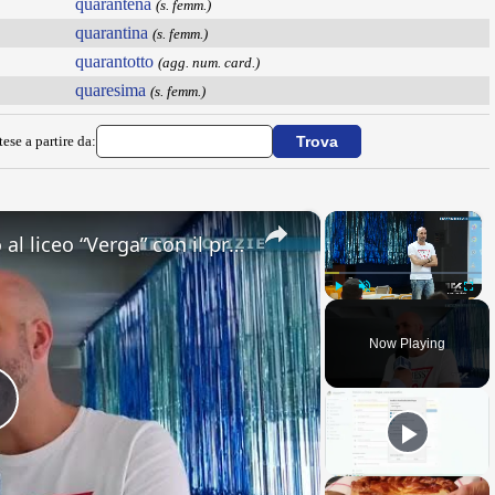
quarantena
(s. femm.)
quarantina
(s. femm.)
quarantotto
(agg. num. card.)
quaresima
(s. femm.)
ese a partire da:
×
×
Adrano. Interessante incontro al liceo “Verga” con il prof. Fabio Gamberini. Studenti del Linguistic
Play
Unmute
Fullsc
Now Playing
Play