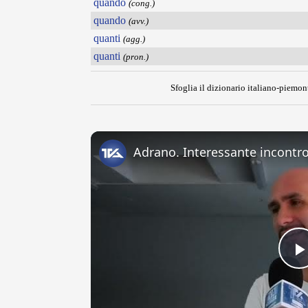
quando
(cong.)
quando
(avv.)
quanti
(agg.)
quanti
(pron.)
Sfoglia il dizionario italiano-piemont