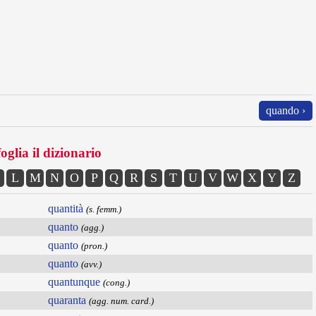
quando ›
oglia il dizionario
L
M
N
O
P
Q
R
S
T
U
V
W
X
Y
Z
quantità
(s. femm.)
quanto
(agg.)
quanto
(pron.)
quanto
(avv.)
quantunque
(cong.)
quaranta
(agg. num. card.)