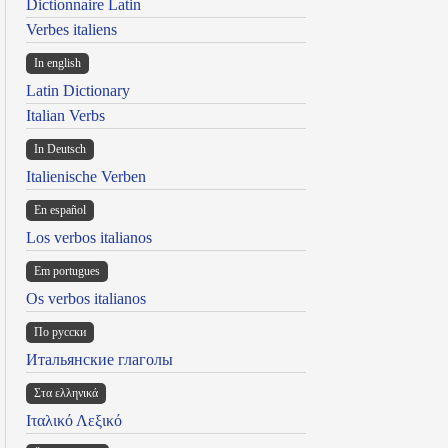
Dictionnaire Latin
Verbes italiens
In english
Latin Dictionary
Italian Verbs
In Deutsch
Italienische Verben
En español
Los verbos italianos
Em portugues
Os verbos italianos
По русски
Итальянские глаголы
Στα ελληνικά
Ιταλικό Λεξικό