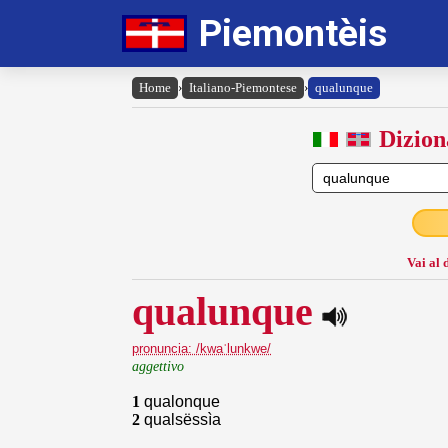
Piemontèis
Home
›
Italiano-Piemontese
›
qualunque
Dizion
Vai al 
qualunque
pronuncia: /kwaˈlunkwe/
aggettivo
1
qualonque
2
qualsëssìa