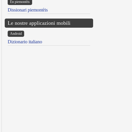
Ën piemontèis
Dissionari piemontèis
Le nostre applicazioni mobili
Android
Dizionario italiano
reen