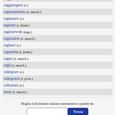
raggiungere
(v.)
ragionamento
(s. masch.)
ragionare
(v.)
ragione
(s. femm.)
ragionevole
(agg.)
ragioniere
(s. masch.)
ragliare
(v.)
ragnatela
(s. femm.)
ragno
(s. masch.)
ragù
(s. masch.)
rallegrare
(v.)
rallegrarsi
(v. pron.)
rallentare
(v.)
rame
(s. masch.)
Sfoglia il dizionario italiano-piemontese a partire da: