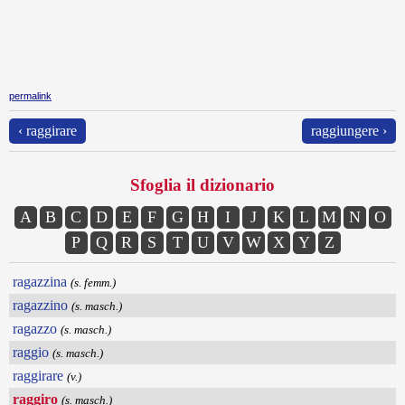
permalink
‹ raggirare
raggiungere ›
Sfoglia il dizionario
A
B
C
D
E
F
G
H
I
J
K
L
M
N
O
P
Q
R
S
T
U
V
W
X
Y
Z
ragazzina
(s. femm.)
ragazzino
(s. masch.)
ragazzo
(s. masch.)
raggio
(s. masch.)
raggirare
(v.)
raggiro
(s. masch.)