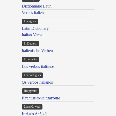
Dictionnaire Latin
Verbes italiens
In english
Latin Dictionary
Italian Verbs
In Deutsch
Italienische Verben
En español
Los verbos italianos
Em portugues
Os verbos italianos
По русски
Итальянские глаголы
Στα ελληνικά
Ιταλικό Λεξικό