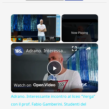
×
Now Playing
×
Play
Unmute
Fullscreen
Adrano. Interessante incontro al liceo “Verga” con il prof. Fabio Gamberini. Studenti del Linguistic
Play
Watch on
Video
Adrano. Interessante incontro al liceo “Verga”
con il prof. Fabio Gamberini. Studenti del