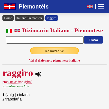
Piemontèis
Home
›
Italiano-Piemontese
›
raggiro
Dizionario Italiano - Piemontese
Donazione
Vai al dizionario piemontese-italiano
raggiro
pronuncia: /radˈʤiro/
sostantivo maschile
1
(volg.) ciolada
2
trapolarìa