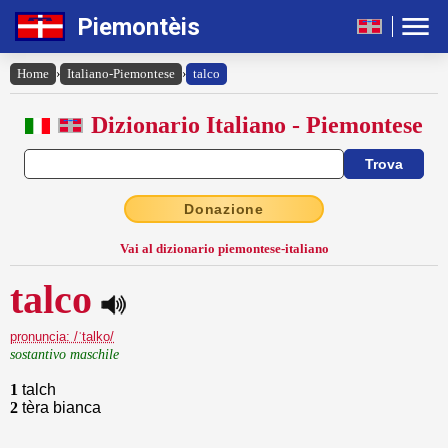
Piemontèis
Home
›
Italiano-Piemontese
›
talco
Dizionario Italiano - Piemontese
Donazione
Vai al dizionario piemontese-italiano
talco
pronuncia: /ˈtalko/
sostantivo maschile
1
talch
2
tèra bianca