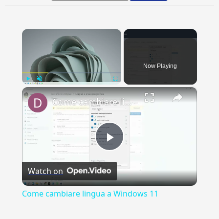
×
Now Playing
×
Play
Unmute
Fullscreen
Come cambiare lingua a Windows 11
Play
Watch on
Video
Come cambiare lingua a Windows 11