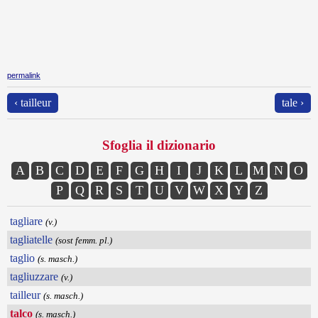
permalink
‹ tailleur
tale ›
Sfoglia il dizionario
A
B
C
D
E
F
G
H
I
J
K
L
M
N
O
P
Q
R
S
T
U
V
W
X
Y
Z
tagliare
(v.)
tagliatelle
(sost femm. pl.)
taglio
(s. masch.)
tagliuzzare
(v.)
tailleur
(s. masch.)
talco
(s. masch.)