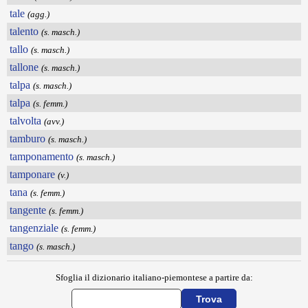
tale
(agg.)
talento
(s. masch.)
tallo
(s. masch.)
tallone
(s. masch.)
talpa
(s. masch.)
talpa
(s. femm.)
talvolta
(avv.)
tamburo
(s. masch.)
tamponamento
(s. masch.)
tamponare
(v.)
tana
(s. femm.)
tangente
(s. femm.)
tangenziale
(s. femm.)
tango
(s. masch.)
Sfoglia il dizionario italiano-piemontese a partire da: