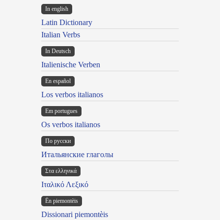
In english
Latin Dictionary
Italian Verbs
In Deutsch
Italienische Verben
En español
Los verbos italianos
Em portugues
Os verbos italianos
По русски
Итальянские глаголы
Στα ελληνικά
Ιταλικό Λεξικό
Ën piemontèis
Dissionari piemontèis